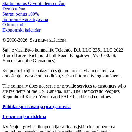
Startni bonus
Otvoriti demo račun
Demo račun
Startni bonus 100%
Sinhronizovana trgovina
O kompaniji
Ekonomski kalendar
© 2000-2026. Sva prava zaštićena.
Sajt je vlasništvo kompanije Teletrade D.J. LLC 2351 LLC 2022
(Euro House, Richmond Hill Road, Kingstown, VC0100, St.
Vincent and the Grenadines).
Svi podaci koji se nalaze na sajtu ne predstavljaju osnovu za
donošenje investicionih odluka, već su informativnog karaktera.
The company does not serve or provide services to customers who
are residents of the US, Canada, Iran, The Democratic People's
Republic of Korea, Yemen and FATF blacklisted countries.
Politika sprečavanja pranja novca
Upozorenje o rizicima
Izvršenje trgovinskih operacija sa finansijskim instrumentima
upotrebom marginalne trgovine pruža velike mogućnosti i