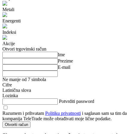
Metali
Energenti
Indeksi
Akcije
Otvori trgovinski račun
Ime
Prezime
E-mail
Ne manje od 7 simbola
Cifre
Latinična slova
Lozinka
Potvrditi password
Razumem i prihvatam
Politiku privatnosti
i saglasan sam sa tim da
kompanija TeleTrade može obrađivati moje lične podatke.
Otvoriti račun