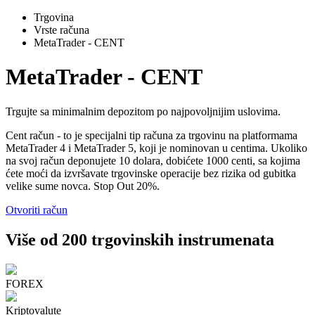
Trgovina
Vrste računa
MetaTrader - CENT
MetaTrader - CENT
Trgujte sa minimalnim depozitom po najpovoljnijim uslovima.
Cent račun - to je specijalni tip računa za trgovinu na platformama
MetaTrader 4 i MetaTrader 5, koji je nominovan u centima. Ukoliko
na svoj račun deponujete 10 dolara, dobićete 1000 centi, sa kojima
ćete moći da izvršavate trgovinske operacije bez rizika od gubitka
velike sume novca. Stop Out 20%.
Otvoriti račun
Više od 200 trgovinskih instrumenata
FOREX
Kriptovalute