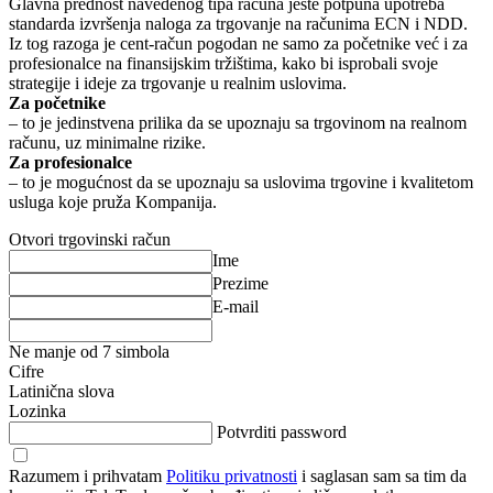
Glavna prednost navedenog tipa računa jeste potpuna upotreba
standarda izvršenja naloga za trgovanje na računima ECN i NDD.
Iz tog razoga je cent-račun pogodan ne samo za početnike već i za
profesionalce na finansijskim tržištima, kako bi isprobali svoje
strategije i ideje za trgovanje u realnim uslovima.
Za početnike
– to je jedinstvena prilika da se upoznaju sa trgovinom na realnom
računu, uz minimalne rizike.
Za profesionalce
– to je mogućnost da se upoznaju sa uslovima trgovine i kvalitetom
usluga koje pruža Kompanija.
Otvori trgovinski račun
Ime
Prezime
E-mail
Ne manje od 7 simbola
Cifre
Latinična slova
Lozinka
Potvrditi password
Razumem i prihvatam
Politiku privatnosti
i saglasan sam sa tim da