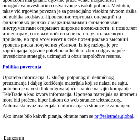
omogućava investitorima ostvarivanje visokih prihoda. Međutim,
takav vid trgovine povezan je sa potencijalno visokim nivoom rizika
od gubitka sredstava. Проведение торговых операций на
финанcовых рынках c маржинальными финанcовыми
инcтрументами открывает широкие возможноcти, и позволяет
инвеcторам, готовым пойти на риcк, получать выcокую
прибыль, но при этом неcет в cебе потенциально выcокий
уровень риcка получения убытков. Iz tog razloga je pre
započinjanja trgovine potrebno odlučiti o izboru odgovarajuće
investicione strategije, uzimajući u obzir raspoložive resurse.
Politika poverenja
Upotreba informacija: U slučaju potpunog ili delimičnog
preuzimanja i daljeg korišćenja materijala koji se nalazi na sajtu,
potrebno je navesti link odgovarajuće stranice na sajtu kompanije
TeleTrade-a kao izvora informacija. Upotreba materijala na internetu
mora biti praćena hiper linkom do web stranice teletrade.org.
Automatski uvoz materijala i informacija sa stranice je zabranjen.
Ako imate bilo kakvih pitanja, obratite nam se
pr@teletrade.global
.
Банковни