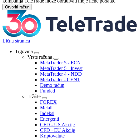
kompanija TeleTrade može obrađivati moje lične podatke.
Otvoriti račun
Lična stranica
Trgovina
Vrste računa
MetaTrader 5 - ECN
MetaTrader 5 - Invest
MetaTrader 4 - NDD
MetaTrader - CENT
Demo račun
Funded
Tržište
FOREX
Metali
Indeksi
Energenti
CFD - US Akcije
CFD - EU Akcije
Kriptovalute