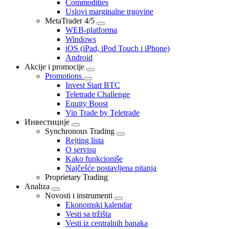
Commodities
Uslovi marginalne trgovine
MetaTrader 4/5
WEB-platforma
Windows
iOS (iPad, iPod Touch i iPhone)
Android
Akcije i promocije
Promotions
Invest Start BTC
Teletrade Challenge
Equity Boost
Vip Trade by Teletrade
Инвестиције
Synchronous Trading
Rejting lista
O servisu
Kako funkcioniše
Najčešće postavljena pitanja
Proprietary Trading
Analiza
Novosti i instrumenti
Ekonomski kalendar
Vesti sa tržišta
Vesti iz centralnih banaka