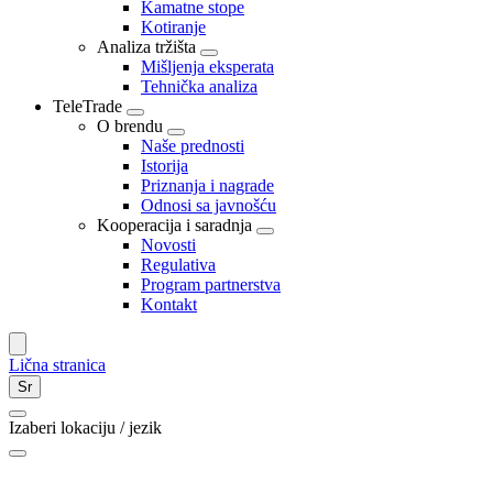
Kamatne stope
Kotiranje
Analiza tržišta
Mišljenja eksperata
Tehnička analiza
TeleTrade
O brendu
Naše prednosti
Istorija
Priznanja i nagrade
Odnosi sa javnošću
Kooperacija i saradnja
Novosti
Regulativa
Program partnerstva
Kontakt
Lična stranica
Sr
Izaberi lokaciju / jezik