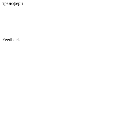
транcфери
Feedback