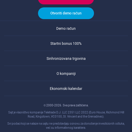
Otvoriti demo račun
Demo račun
Startni bonus 100%
Sinhronizovana trgovina
O kompaniji
Ekonomski kalendar
© 2000-2026. Sva prava zaštićena.
Sajt je vlasništvo kompanije Teletrade D.J. LLC 2351 LLC 2022 (Euro House, Richmond Hill
Road, Kingstown, VC0100, St. Vincent and the Grenadines).
Svi podaci koji se nalaze na sajtu ne predstavljaju osnovu za donošenje investicionih odluka,
već su informativnog karaktera.