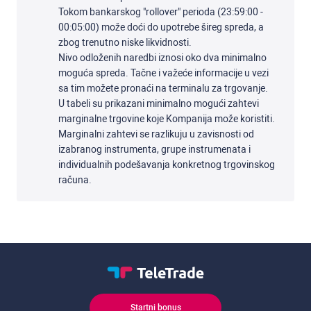
Tokom bankarskog "rollover" perioda (23:59:00 -
00:05:00) može doći do upotrebe šireg spreda, a
zbog trenutno niske likvidnosti.
Nivo odloženih naredbi iznosi oko dva minimalno
moguća spreda. Tačne i važeće informacije u vezi
sa tim možete pronaći na terminalu za trgovanje.
U tabeli su prikazani minimalno mogući zahtevi
marginalne trgovine koje Kompanija može koristiti.
Marginalni zahtevi se razlikuju u zavisnosti od
izabranog instrumenta, grupe instrumenata i
individualnih podešavanja konkretnog trgovinskog
računa.
Startni bonus