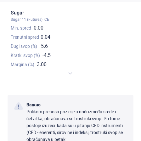
Sugar
Sugar 11 (Futures) ICE
0.00
0.04
-5.6
-4.5
3.00
Важно
Prilikom prenosa pozicije u noći između srede i
četvrtka, obračunava se trostruki svop. Pri tome
postoje izuzeci: kada su u pitanju CFD instrumenti
(CFD - enerenti, sirovine i indeksi, trostruki svop se
obračunava u petak.