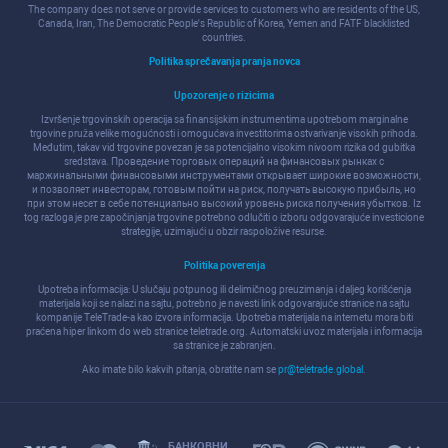
The company does not serve or provide services to customers who are residents of the US,
Canada, Iran, The Democratic People's Republic of Korea, Yemen and FATF blacklisted
countries.
Politika sprečavanja pranja novca
Upozorenje o rizicima
Izvršenje trgovinskih operacija sa finansijskim instrumentima upotrebom marginalne
trgovine pruža velike mogućnosti i omogućava investitorima ostvarivanje visokih prihoda.
Međutim, takav vid trgovine povezan je sa potencijalno visokim nivoom rizika od gubitka
sredstava. Проведение торговых операций на финанcовых рынках c
маржинальными финанcовыми инcтрументами открывает широкие возможноcти,
и позволяет инвеcторам, готовым пойти на риcк, получать выcокую прибыль, но
при этом неcет в cебе потенциально выcокий уровень риcка получения убытков. Iz
tog razloga je pre započinjanja trgovine potrebno odlučiti o izboru odgovarajuće investicione
strategije, uzimajući u obzir raspoložive resurse.
Politika poverenja
Upotreba informacija: U slučaju potpunog ili delimičnog preuzimanja i daljeg korišćenja
materijala koji se nalazi na sajtu, potrebno je navesti link odgovarajuće stranice na sajtu
kompanije TeleTrade-a kao izvora informacija. Upotreba materijala na internetu mora biti
praćena hiper linkom do web stranice teletrade.org. Automatski uvoz materijala i informacija
sa stranice je zabranjen.
Ako imate bilo kakvih pitanja, obratite nam se
pr@teletrade.global
.
БАНКОВНИ