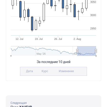
3050
3000
2950
12. Jul
19. Jul
26. Jul
2. Aug
May '26
Jul '26
За последние 10 дней
Дата
Курс
Изменение
Следующая