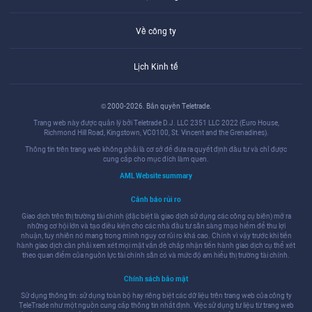
Về công ty
Lịch Kinh tế
© 2000-2026. Bản quyền Teletrade.
Trang web này được quản lý bởi Teletrade D.J. LLC 2351 LLC 2022 (Euro House,
Richmond Hill Road, Kingstown, VC0100, St. Vincent and the Grenadines).
Thông tin trên trang web không phải là cơ sở để đưa ra quyết định đầu tư và chỉ được
cung cấp cho mục đích làm quen.
AML Website summary
Cảnh báo rủi ro
Giao dịch trên thị trường tài chính (đặc biệt là giao dịch sử dụng các công cụ biên) mở ra
những cơ hội lớn và tạo điều kiện cho các nhà đầu tư sẵn sàng mạo hiểm để thu lợi
nhuận, tuy nhiên nó mang trong mình nguy cơ rủi ro khá cao. Chính vì vậy trước khi tiến
hành giao dịch cần phải xem xét mọi mặt vấn đề chấp nhận tiến hành giao dịch cụ thể xét
theo quan điểm của nguồn lực tài chính sẵn có và mức độ am hiểu thị trường tài chính.
Chính sách bảo mật
Sử dụng thông tin: sử dụng toàn bộ hay riêng biệt các dữ liệu trên trang web của công ty
TeleTrade như một nguồn cung cấp thông tin nhất định. Việc sử dụng tư liệu từ trang web