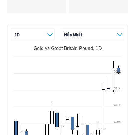
1D
Nến Nhật
Gold vs Great Britain Pound, 1D
3200
3150
3100
3050