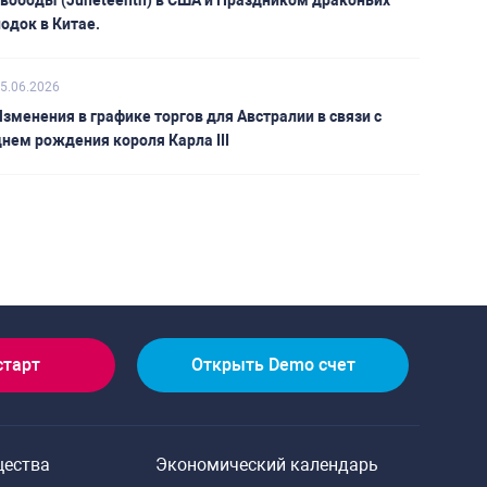
свободы (Juneteenth) в США и Праздником драконьих
одок в Китае.
5.06.2026
зменения в графике торгов для Австралии в связи с
нем рождения короля Карла III
старт
Открыть Demo счет
щества
Экономический календарь