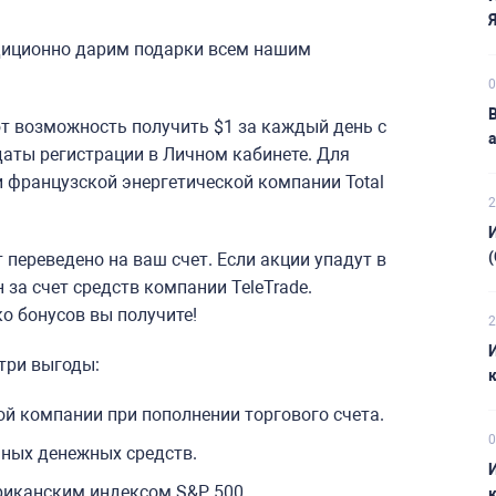
адиционно дарим подарки всем нашим
0
т возможность получить $1 за каждый день с
а
 даты регистрации в Личном кабинете. Для
 французской энергетической компании Total
2
т переведено на ваш счет. Если акции упадут в
 за счет средств компании TeleTrade.
ко бонусов вы получите!
2
три выгоды:
ой компании при пополнении торгового счета.
0
ных денежных средств.
риканским индексом S&P 500.