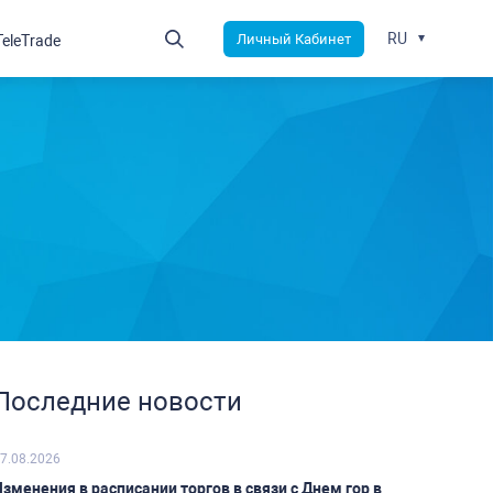
RU
Личный Кабинет
TeleTrade
Последние новости
7.08.2026
зменения в расписании торгов в связи с Днем гор в