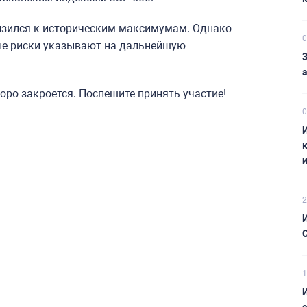
лизился к историческим максимумам. Однако
0
ые риски указывают на дальнейшую
3
оро закроется. Поспешите принять участие!
0
2
И
1
И