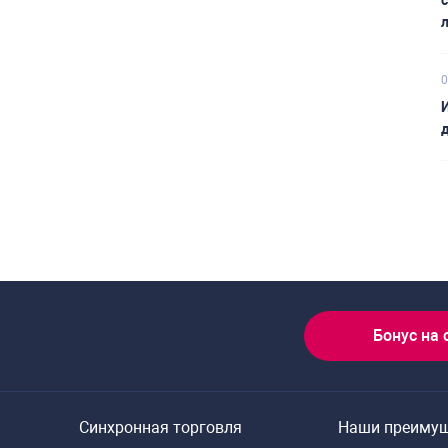
л
0
И
д
Бонус на 
Синхронная торговля
Наши преиму