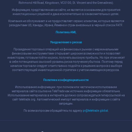
Richmond Hill Road, Kingstown, VC0100, St. Vincent and the Grenadines).
Информация, представленная на сайте, не является основанием для принятия
инвестиционных решений и дана исключительно в ознакомительных целях.
Компания не обслуживает и не предоставляет сервис клиентам, которые являются
резидентами US, Канады, Ирана, Йемена и стран внесенных в черный список FATF.
Политика AML
Уведомление о рисках
Проведение торговых операций на финансовых рынках с маржинальными
финансовыми инструментами открывает широкие возможности и позволяет
инвесторам, готовым пойти на риск, получать высокую прибыль. Но при этом несет
в себе потенциально высокий уровень риска получения убытков. Поэтому перед
началом торговли следует ответственно подойти к решению вопроса о выборе
соответствующей инвестиционной стратегии с учетом имеющихся ресурсов.
Политика конфиденциальности
Использование информации: при полном или частичном использовании
материалов сайта ссылка на TeleTrade как источник информации обязательна.
Использование материалов в интернете должно сопровождаться гиперссылкой на
сайт teletrade.org. Автоматический импорт материалов и информации с сайта
запрещен.
По всем вопросам обращайтесь по адресу
pr@teletrade.global
.