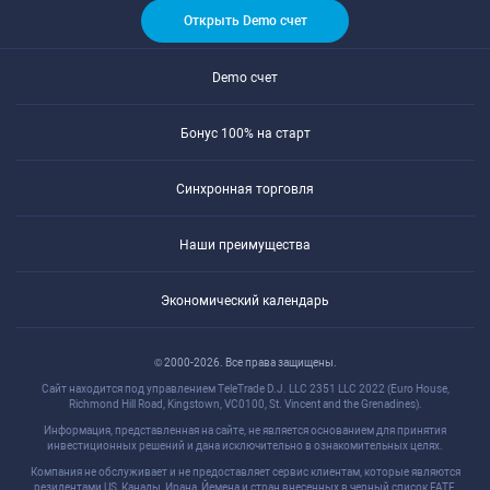
Открыть Demo счет
Demo счет
Бонус 100% на старт
Синхронная торговля
Наши преимущества
Экономический календарь
© 2000-2026. Все права защищены.
Сайт находится под управлением TeleTrade D.J. LLC 2351 LLC 2022 (Euro House,
Richmond Hill Road, Kingstown, VC0100, St. Vincent and the Grenadines).
Информация, представленная на сайте, не является основанием для принятия
инвестиционных решений и дана исключительно в ознакомительных целях.
Компания не обслуживает и не предоставляет сервис клиентам, которые являются
резидентами US, Канады, Ирана, Йемена и стран внесенных в черный список FATF.