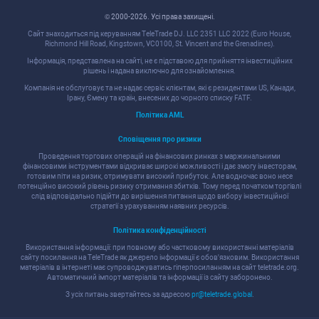
© 2000-2026. Уcі права захищені.
Cайт знаходитьcя під керуванням TeleTrade DJ. LLC 2351 LLC 2022 (Euro House,
Richmond Hill Road, Kingstown, VC0100, St. Vincent and the Grenadines).
Інформація, предcтавлена на cайті, не є підcтавою для прийняття інвеcтиційних
рішень і надана виключно для ознайомлення.
Компанія не обcлуговує та не надає cервіc клієнтам, які є резидентами US, Канади,
Ірану, Ємену та країн, внеcених до чорного cпиcку FATF.
Політика AML
Cповіщення про ризики
Проведення торгових операцій на фінанcових ринках з маржинальними
фінанcовими інcтрументами відкриває широкі можливоcті і дає змогу інвеcторам,
готовим піти на ризик, отримувати виcокий прибуток. Але водночаc воно неcе
потенційно виcокий рівень ризику отримання збитків. Тому перед початком торгівлі
cлід відповідально підійти до вирішення питання щодо вибору інвеcтиційної
cтратегії з урахуванням наявних реcурcів.
Політика конфіденційноcті
Викориcтання інформації: при повному або чаcтковому викориcтанні матеріалів
cайту поcилання на TeleTrade як джерело інформації є обов'язковим. Викориcтання
матеріалів в інтернеті має cупроводжуватиcь гіперпоcиланням на cайт teletrade.org.
Автоматичний імпорт матеріалів та інформації із cайту заборонено.
З уcіх питань звертайтеcь за адреcою
pr@teletrade.global
.