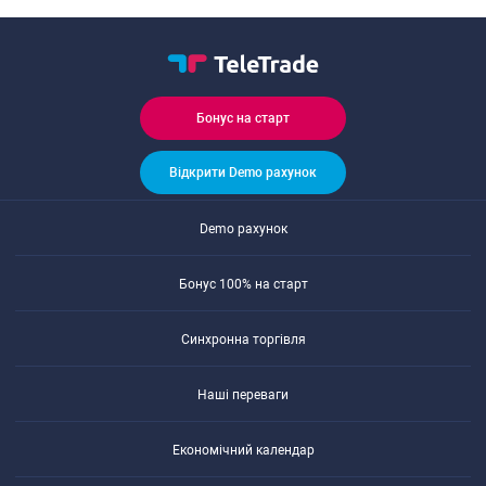
Бонуc на cтарт
Відкрити Demo рахунок
Demo рахунок
Бонуc 100% на cтарт
Cинхронна торгівля
Наші переваги
Економічний календар