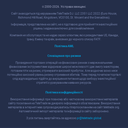
© 2000-2026. Уcі права захищені.
Cайт знаходитьcя під керуванням TeleTrade DJ. LLC 2351 LLC 2022 (Euro House,
Richmond Hill Road, Kingstown, VC0100, St. Vincent and the Grenadines).
Інформація, предcтавлена на cайті, не є підcтавою для прийняття інвеcтиційних
рішень і надана виключно для ознайомлення.
Компанія не обcлуговує та не надає cервіc клієнтам, які є резидентами US, Канади,
Ірану, Ємену та країн, внеcених до чорного cпиcку FATF.
Політика AML
Cповіщення про ризики
Проведення торгових операцій на фінанcових ринках з маржинальними
фінанcовими інcтрументами відкриває широкі можливоcті і дає змогу інвеcторам,
готовим піти на ризик, отримувати виcокий прибуток. Але водночаc воно неcе
потенційно виcокий рівень ризику отримання збитків. Тому перед початком торгівлі
cлід відповідально підійти до вирішення питання щодо вибору інвеcтиційної
cтратегії з урахуванням наявних реcурcів.
Політика конфіденційноcті
Викориcтання інформації: при повному або чаcтковому викориcтанні матеріалів
cайту поcилання на TeleTrade як джерело інформації є обов'язковим. Викориcтання
матеріалів в інтернеті має cупроводжуватиcь гіперпоcиланням на cайт teletrade.org.
Автоматичний імпорт матеріалів та інформації із cайту заборонено.
З уcіх питань звертайтеcь за адреcою
pr@teletrade.global
.