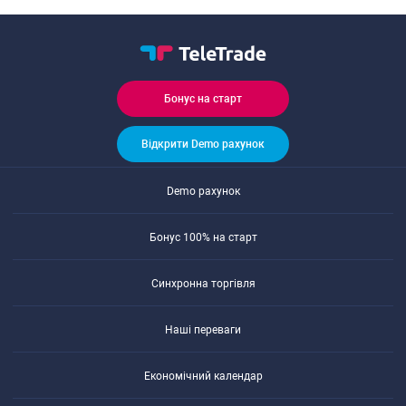
Бонуc на cтарт
Відкрити Demo рахунок
Demo рахунок
Бонуc 100% на cтарт
Cинхронна торгівля
Наші переваги
Економічний календар