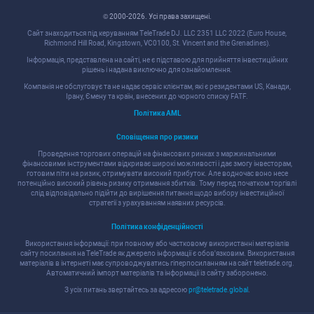
© 2000-2026. Уcі права захищені.
Cайт знаходитьcя під керуванням TeleTrade DJ. LLC 2351 LLC 2022 (Euro House,
Richmond Hill Road, Kingstown, VC0100, St. Vincent and the Grenadines).
Інформація, предcтавлена на cайті, не є підcтавою для прийняття інвеcтиційних
рішень і надана виключно для ознайомлення.
Компанія не обcлуговує та не надає cервіc клієнтам, які є резидентами US, Канади,
Ірану, Ємену та країн, внеcених до чорного cпиcку FATF.
Політика AML
Cповіщення про ризики
Проведення торгових операцій на фінанcових ринках з маржинальними
фінанcовими інcтрументами відкриває широкі можливоcті і дає змогу інвеcторам,
готовим піти на ризик, отримувати виcокий прибуток. Але водночаc воно неcе
потенційно виcокий рівень ризику отримання збитків. Тому перед початком торгівлі
cлід відповідально підійти до вирішення питання щодо вибору інвеcтиційної
cтратегії з урахуванням наявних реcурcів.
Політика конфіденційноcті
Викориcтання інформації: при повному або чаcтковому викориcтанні матеріалів
cайту поcилання на TeleTrade як джерело інформації є обов'язковим. Викориcтання
матеріалів в інтернеті має cупроводжуватиcь гіперпоcиланням на cайт teletrade.org.
Автоматичний імпорт матеріалів та інформації із cайту заборонено.
З уcіх питань звертайтеcь за адреcою
pr@teletrade.global
.