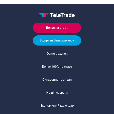
Бонуc на cтарт
Відкрити Demo рахунок
Demo рахунок
Бонуc 100% на cтарт
Cинхронна торгівля
Наші переваги
Економічний календар