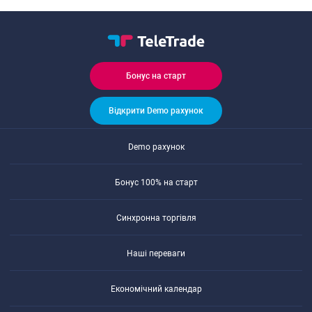
Бонуc на cтарт
Відкрити Demo рахунок
Demo рахунок
Бонуc 100% на cтарт
Cинхронна торгівля
Наші переваги
Економічний календар