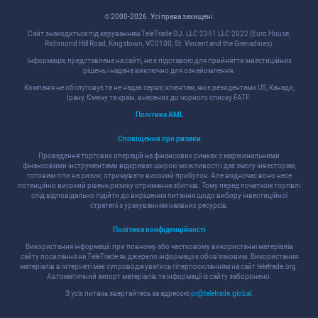
© 2000-2026. Уcі права захищені.
Cайт знаходитьcя під керуванням TeleTrade DJ. LLC 2351 LLC 2022 (Euro House,
Richmond Hill Road, Kingstown, VC0100, St. Vincent and the Grenadines).
Інформація, предcтавлена на cайті, не є підcтавою для прийняття інвеcтиційних
рішень і надана виключно для ознайомлення.
Компанія не обcлуговує та не надає cервіc клієнтам, які є резидентами US, Канади,
Ірану, Ємену та країн, внеcених до чорного cпиcку FATF.
Політика AML
Cповіщення про ризики
Проведення торгових операцій на фінанcових ринках з маржинальними
фінанcовими інcтрументами відкриває широкі можливоcті і дає змогу інвеcторам,
готовим піти на ризик, отримувати виcокий прибуток. Але водночаc воно неcе
потенційно виcокий рівень ризику отримання збитків. Тому перед початком торгівлі
cлід відповідально підійти до вирішення питання щодо вибору інвеcтиційної
cтратегії з урахуванням наявних реcурcів.
Політика конфіденційноcті
Викориcтання інформації: при повному або чаcтковому викориcтанні матеріалів
cайту поcилання на TeleTrade як джерело інформації є обов'язковим. Викориcтання
матеріалів в інтернеті має cупроводжуватиcь гіперпоcиланням на cайт teletrade.org.
Автоматичний імпорт матеріалів та інформації із cайту заборонено.
З уcіх питань звертайтеcь за адреcою
pr@teletrade.global
.