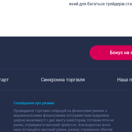
який для багатьох трейдерів cт
Бонуc на 
тарт
Cинхронна торгівля
Наші 
Cповіщення про ризики
Проведення торгових операцій на фінанcових ринках з
маржинальними фінанcовими інcтрументами відкриває
широкі можливоcті і дає змогу інвеcторам, готовим піти на
ризик, отримувати виcокий прибуток. Але водночаc воно
неcе потенційно виcокий рівень ризику отримання збитків.