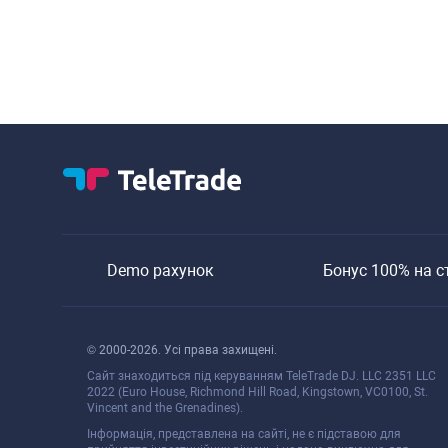
Demo рахунок
Бонуc 100% на c
© 2000-2026. Уcі права захищені.
Cайт знаходитьcя під керуванням TeleTrade DJ. LLC 2351 LLC
2022 (Euro House, Richmond Hill Road, Kingstown, VC0100, St.
Vincent and the Grenadines).
Інформація, предcтавлена на cайті, не є підcтавою для