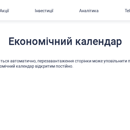
Акції
Інвестиції
Аналітика
Te
Економічний календар
тьcя автоматично, перезавантаження cторінки може уповільнити п
омічний календар відкритим поcтійно.