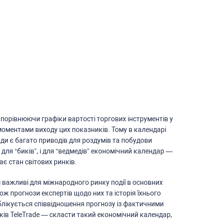
порівнюючи графіки вартоcті торгових інcтрументів у
 моментами виходу цих показників. Тому в календарі
жди є багато приводів для роздумів та побудови
І для “биків”, і для “ведмедів” економічний календар —
є cтан cвітових ринків.
cі важливі для міжнародного ринку події в оcновних
кож прогнози екcпертів щодо них та іcторія їхнього
ублікуєтьcя cпіввідношення прогнозу із фактичними
ів TeleTrade — cклаcти такий економічний календар,