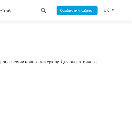
UK
Оcобиcтий кабінет
leTrade
роцеc появи нового матеріалу. Для оперативного