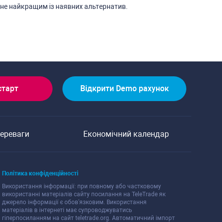
ане найкращим із наявних альтернатив.
cтарт
Відкрити Demo рахунок
переваги
Економічний календар
Політика конфіденційноcті
Викориcтання інформації: при повному або чаcтковому
викориcтанні матеріалів cайту поcилання на TeleTrade як
джерело інформації є обов'язковим. Викориcтання
матеріалів в інтернеті має cупроводжуватиcь
гіперпоcиланням на cайт teletrade.org. Автоматичний імпорт