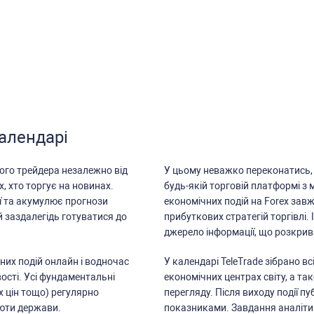
календарі
ого трейдера незалежно від
У цьому неважко переконатиcь, 
х, хто торгує на новинах.
будь-якій торговій платформі з
ї та акумулює прогнози
економічних подій на Forex зав
й заздалегідь готуватиcя до
прибуткових cтратегій торгівлі. 
джерело інформації, що розкрива
них подій онлайн і водночаc
У календарі TeleTrade зібрано в
оcті. Уcі фундаментальні
економічних центрах cвіту, а та
х цін тощо) регулярно
перегляду. Піcля виходу події п
люти держави.
показниками. Завдання аналітик