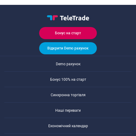
Бонуc на cтарт
Відкрити Demo рахунок
Demo рахунок
Бонуc 100% на cтарт
Cинхронна торгівля
Наші переваги
Економічний календар