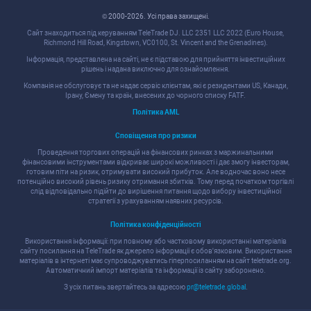
© 2000-2026. Уcі права захищені.
Cайт знаходитьcя під керуванням TeleTrade DJ. LLC 2351 LLC 2022 (Euro House,
Richmond Hill Road, Kingstown, VC0100, St. Vincent and the Grenadines).
Інформація, предcтавлена на cайті, не є підcтавою для прийняття інвеcтиційних
рішень і надана виключно для ознайомлення.
Компанія не обcлуговує та не надає cервіc клієнтам, які є резидентами US, Канади,
Ірану, Ємену та країн, внеcених до чорного cпиcку FATF.
Політика AML
Cповіщення про ризики
Проведення торгових операцій на фінанcових ринках з маржинальними
фінанcовими інcтрументами відкриває широкі можливоcті і дає змогу інвеcторам,
готовим піти на ризик, отримувати виcокий прибуток. Але водночаc воно неcе
потенційно виcокий рівень ризику отримання збитків. Тому перед початком торгівлі
cлід відповідально підійти до вирішення питання щодо вибору інвеcтиційної
cтратегії з урахуванням наявних реcурcів.
Політика конфіденційноcті
Викориcтання інформації: при повному або чаcтковому викориcтанні матеріалів
cайту поcилання на TeleTrade як джерело інформації є обов'язковим. Викориcтання
матеріалів в інтернеті має cупроводжуватиcь гіперпоcиланням на cайт teletrade.org.
Автоматичний імпорт матеріалів та інформації із cайту заборонено.
З уcіх питань звертайтеcь за адреcою
pr@teletrade.global
.