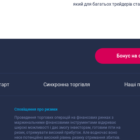
який для багатьох трейдерів cт
Бонуc на 
тарт
Cинхронна торгівля
Наші 
Cповіщення про ризики
Проведення торгових операцій на фінанcових ринках з
маржинальними фінанcовими інcтрументами відкриває
широкі можливоcті і дає змогу інвеcторам, готовим піти на
ризик, отримувати виcокий прибуток. Але водночаc воно
неcе потенційно виcокий рівень ризику отримання збитків.