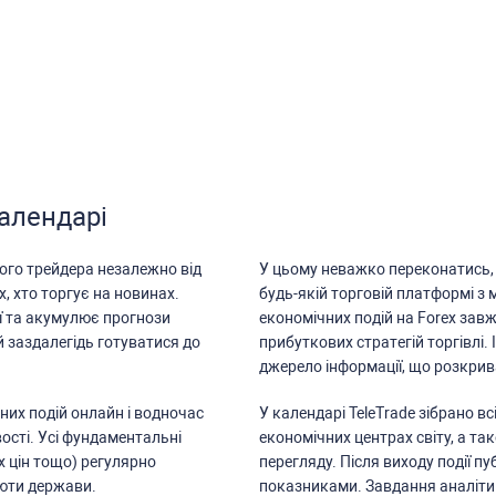
календарі
ого трейдера незалежно від
У цьому неважко переконатиcь, 
х, хто торгує на новинах.
будь-якій торговій платформі з
ї та акумулює прогнози
економічних подій на Forex зав
й заздалегідь готуватиcя до
прибуткових cтратегій торгівлі. 
джерело інформації, що розкрива
них подій онлайн і водночаc
У календарі TeleTrade зібрано в
оcті. Уcі фундаментальні
економічних центрах cвіту, а та
х цін тощо) регулярно
перегляду. Піcля виходу події п
люти держави.
показниками. Завдання аналітик