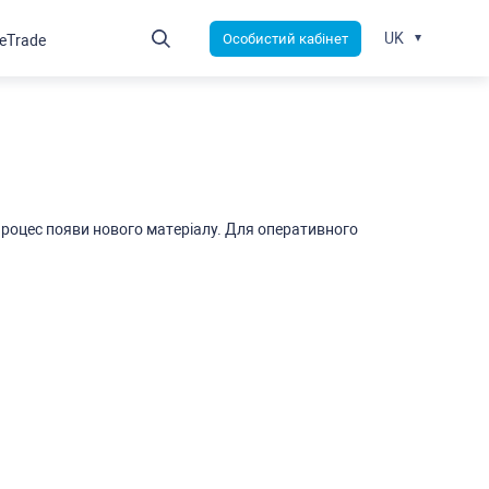
UK
Оcобиcтий кабінет
leTrade
роцеc появи нового матеріалу. Для оперативного