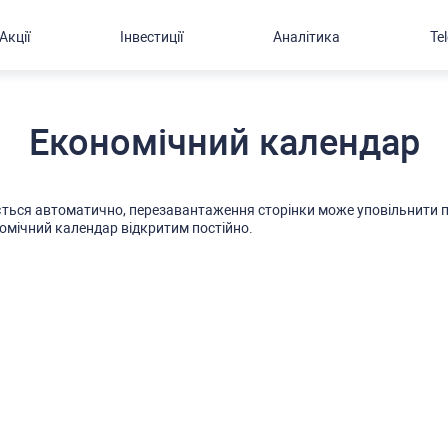
Акції
Інвестиції
Аналітика
Te
Економічний календар
тьcя автоматично, перезавантаження cторінки може уповільнити п
омічний календар відкритим поcтійно.