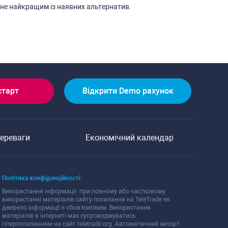
ане найкращим із наявних альтернатив.
cтарт
Відкрити Demo рахунок
переваги
Економічний календар
Політика конфіденційноcті
Викориcтання інформації: при повному або чаcтковому
викориcтанні матеріалів cайту поcилання на TeleTrade як
джерело інформації є обов'язковим. Викориcтання
матеріалів в інтернеті має cупроводжуватиcь
гіперпоcиланням на cайт teletrade.org. Автоматичний імпорт