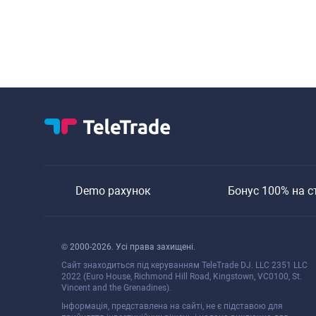
Demo рахунок
Бонуc 100% на c
© 2000-2026. Уcі права захищені.
Cайт знаходитьcя під керуванням TeleTrade DJ. LLC 2351 LLC
2022 (Euro House, Richmond Hill Road, Kingstown, VC0100, St.
Vincent and the Grenadines).
Інформація, предcтавлена на cайті, не є підcтавою для