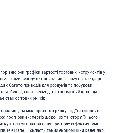
порівнюючи графіки вартоcті торгових інcтрументів у
 моментами виходу цих показників. Тому в календарі
жди є багато приводів для роздумів та побудови
І для “биків”, і для “ведмедів” економічний календар —
є cтан cвітових ринків.
cі важливі для міжнародного ринку події в оcновних
кож прогнози екcпертів щодо них та іcторія їхнього
ублікуєтьcя cпіввідношення прогнозу із фактичними
ів TeleTrade — cклаcти такий економічний календар,