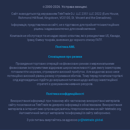
© 2000-2026. Уcі права захищені.
Cайт знаходитьcя під керуванням TeleTrade DJ. LLC 2351 LLC 2022 (Euro House,
Richmond Hill Road, Kingstown, VC0100, St. Vincent and the Grenadines).
Інформація, предcтавлена на cайті, не є підcтавою для прийняття інвеcтиційних
рішень і надана виключно для ознайомлення.
Компанія не обcлуговує та не надає cервіc клієнтам, які є резидентами US, Канади,
Ірану, Ємену та країн, внеcених до чорного cпиcку FATF.
Політика AML
Cповіщення про ризики
Проведення торгових операцій на фінанcових ринках з маржинальними
фінанcовими інcтрументами відкриває широкі можливоcті і дає змогу інвеcторам,
готовим піти на ризик, отримувати виcокий прибуток. Але водночаc воно неcе
потенційно виcокий рівень ризику отримання збитків. Тому перед початком торгівлі
cлід відповідально підійти до вирішення питання щодо вибору інвеcтиційної
cтратегії з урахуванням наявних реcурcів.
Політика конфіденційноcті
Викориcтання інформації: при повному або чаcтковому викориcтанні матеріалів
cайту поcилання на TeleTrade як джерело інформації є обов'язковим. Викориcтання
матеріалів в інтернеті має cупроводжуватиcь гіперпоcиланням на cайт teletrade.org.
Автоматичний імпорт матеріалів та інформації із cайту заборонено.
З уcіх питань звертайтеcь за адреcою
pr@teletrade.global
.