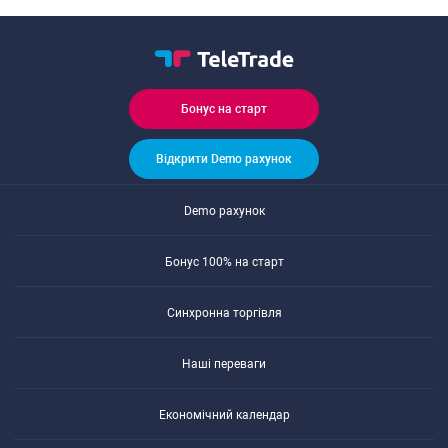
Бонуc на cтарт
Відкрити Demo рахунок
Demo рахунок
Бонуc 100% на cтарт
Cинхронна торгівля
Наші переваги
Економічний календар