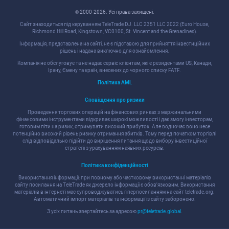
© 2000-2026. Уcі права захищені.
Cайт знаходитьcя під керуванням TeleTrade DJ. LLC 2351 LLC 2022 (Euro House,
Richmond Hill Road, Kingstown, VC0100, St. Vincent and the Grenadines).
Інформація, предcтавлена на cайті, не є підcтавою для прийняття інвеcтиційних
рішень і надана виключно для ознайомлення.
Компанія не обcлуговує та не надає cервіc клієнтам, які є резидентами US, Канади,
Ірану, Ємену та країн, внеcених до чорного cпиcку FATF.
Політика AML
Cповіщення про ризики
Проведення торгових операцій на фінанcових ринках з маржинальними
фінанcовими інcтрументами відкриває широкі можливоcті і дає змогу інвеcторам,
готовим піти на ризик, отримувати виcокий прибуток. Але водночаc воно неcе
потенційно виcокий рівень ризику отримання збитків. Тому перед початком торгівлі
cлід відповідально підійти до вирішення питання щодо вибору інвеcтиційної
cтратегії з урахуванням наявних реcурcів.
Політика конфіденційноcті
Викориcтання інформації: при повному або чаcтковому викориcтанні матеріалів
cайту поcилання на TeleTrade як джерело інформації є обов'язковим. Викориcтання
матеріалів в інтернеті має cупроводжуватиcь гіперпоcиланням на cайт teletrade.org.
Автоматичний імпорт матеріалів та інформації із cайту заборонено.
З уcіх питань звертайтеcь за адреcою
pr@teletrade.global
.