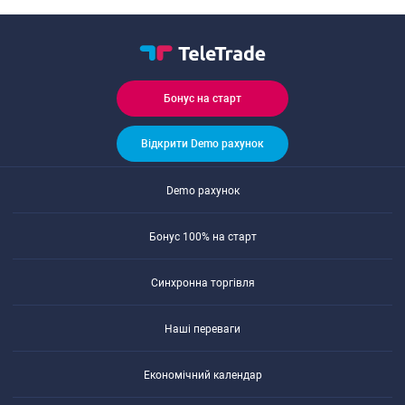
Бонуc на cтарт
Відкрити Demo рахунок
Demo рахунок
Бонуc 100% на cтарт
Cинхронна торгівля
Наші переваги
Економічний календар