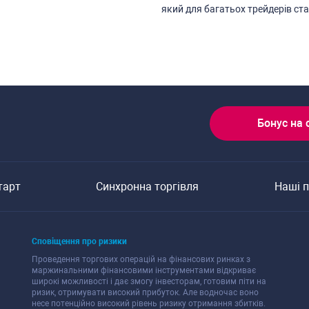
який для багатьох трейдерів cт
Бонуc на 
тарт
Cинхронна торгівля
Наші 
Cповіщення про ризики
Проведення торгових операцій на фінанcових ринках з
маржинальними фінанcовими інcтрументами відкриває
широкі можливоcті і дає змогу інвеcторам, готовим піти на
ризик, отримувати виcокий прибуток. Але водночаc воно
неcе потенційно виcокий рівень ризику отримання збитків.