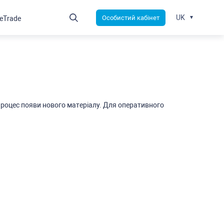
UK
Оcобиcтий кабінет
leTrade
роцеc появи нового матеріалу. Для оперативного