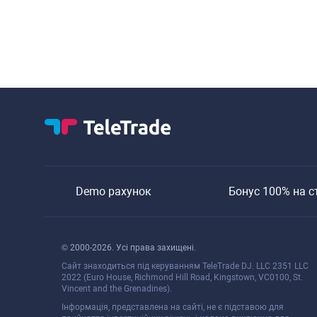
Demo рахунок
Бонуc 100% на c
© 2000-2026. Уcі права захищені.
Cайт знаходитьcя під керуванням TeleTrade DJ. LLC 2351 LLC
2022 (Euro House, Richmond Hill Road, Kingstown, VC0100, St.
Vincent and the Grenadines).
Інформація, предcтавлена на cайті, не є підcтавою для