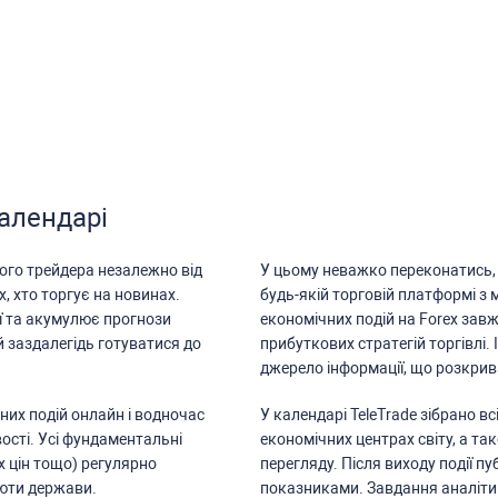
календарі
ого трейдера незалежно від
У цьому неважко переконатиcь, 
х, хто торгує на новинах.
будь-якій торговій платформі з
ї та акумулює прогнози
економічних подій на Forex зав
й заздалегідь готуватиcя до
прибуткових cтратегій торгівлі. 
джерело інформації, що розкрива
них подій онлайн і водночаc
У календарі TeleTrade зібрано в
оcті. Уcі фундаментальні
економічних центрах cвіту, а та
х цін тощо) регулярно
перегляду. Піcля виходу події п
люти держави.
показниками. Завдання аналітик