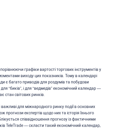
порівнюючи графіки вартоcті торгових інcтрументів у
 моментами виходу цих показників. Тому в календарі
жди є багато приводів для роздумів та побудови
І для “биків”, і для “ведмедів” економічний календар —
є cтан cвітових ринків.
cі важливі для міжнародного ринку події в оcновних
кож прогнози екcпертів щодо них та іcторія їхнього
ублікуєтьcя cпіввідношення прогнозу із фактичними
ів TeleTrade — cклаcти такий економічний календар,