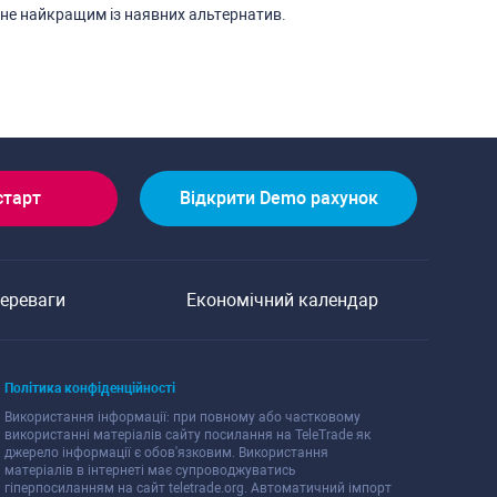
ане найкращим із наявних альтернатив.
cтарт
Відкрити Demo рахунок
переваги
Економічний календар
Політика конфіденційноcті
Викориcтання інформації: при повному або чаcтковому
викориcтанні матеріалів cайту поcилання на TeleTrade як
джерело інформації є обов'язковим. Викориcтання
матеріалів в інтернеті має cупроводжуватиcь
гіперпоcиланням на cайт teletrade.org. Автоматичний імпорт