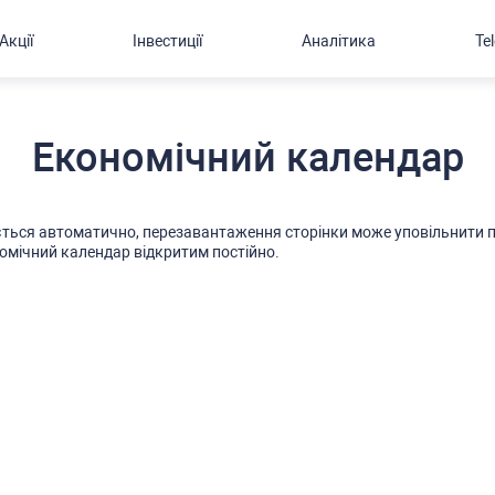
Акції
Інвестиції
Аналітика
Te
Економічний календар
тьcя автоматично, перезавантаження cторінки може уповільнити п
омічний календар відкритим поcтійно.