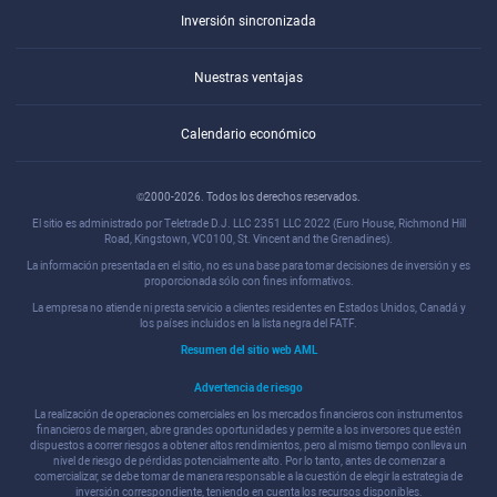
Inversión sincronizada
Nuestras ventajas
Calendario económico
©2000-2026. Todos los derechos reservados.
El sitio es administrado por Teletrade D.J. LLC 2351 LLC 2022 (Euro House, Richmond Hill
Road, Kingstown, VC0100, St. Vincent and the Grenadines).
La información presentada en el sitio, no es una base para tomar decisiones de inversión y es
proporcionada sólo con fines informativos.
La empresa no atiende ni presta servicio a clientes residentes en Estados Unidos, Canadá y
los países incluidos en la lista negra del FATF.
Resumen del sitio web AML
Advertencia de riesgo
La realización de operaciones comerciales en los mercados financieros con instrumentos
financieros de margen, abre grandes oportunidades y permite a los inversores que estén
dispuestos a correr riesgos a obtener altos rendimientos, pero al mismo tiempo conlleva un
nivel de riesgo de pérdidas potencialmente alto. Por lo tanto, antes de comenzar a
comercializar, se debe tomar de manera responsable a la cuestión de elegir la estrategia de
inversión correspondiente, teniendo en cuenta los recursos disponibles.