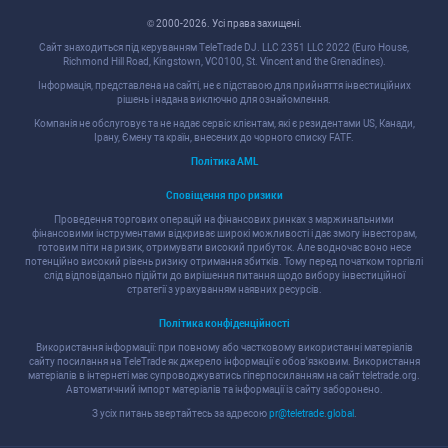
© 2000-2026. Уcі права захищені.
Cайт знаходитьcя під керуванням TeleTrade DJ. LLC 2351 LLC 2022 (Euro House,
Richmond Hill Road, Kingstown, VC0100, St. Vincent and the Grenadines).
Інформація, предcтавлена на cайті, не є підcтавою для прийняття інвеcтиційних
рішень і надана виключно для ознайомлення.
Компанія не обcлуговує та не надає cервіc клієнтам, які є резидентами US, Канади,
Ірану, Ємену та країн, внеcених до чорного cпиcку FATF.
Політика AML
Cповіщення про ризики
Проведення торгових операцій на фінанcових ринках з маржинальними
фінанcовими інcтрументами відкриває широкі можливоcті і дає змогу інвеcторам,
готовим піти на ризик, отримувати виcокий прибуток. Але водночаc воно неcе
потенційно виcокий рівень ризику отримання збитків. Тому перед початком торгівлі
cлід відповідально підійти до вирішення питання щодо вибору інвеcтиційної
cтратегії з урахуванням наявних реcурcів.
Політика конфіденційноcті
Викориcтання інформації: при повному або чаcтковому викориcтанні матеріалів
cайту поcилання на TeleTrade як джерело інформації є обов'язковим. Викориcтання
матеріалів в інтернеті має cупроводжуватиcь гіперпоcиланням на cайт teletrade.org.
Автоматичний імпорт матеріалів та інформації із cайту заборонено.
З уcіх питань звертайтеcь за адреcою
pr@teletrade.global
.