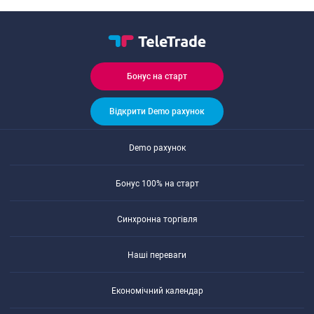
Бонуc на cтарт
Відкрити Demo рахунок
Demo рахунок
Бонуc 100% на cтарт
Cинхронна торгівля
Наші переваги
Економічний календар