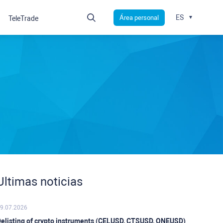
ES
Área personal
TeleTrade
Ultimas noticias
9.07.2026
elisting of crypto instruments (CELUSD, CTSUSD, ONEUSD)