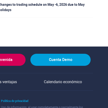
hanges to trading schedule on May -6, 2026 due to May
olidays
nvenida
Cuenta Demo
s ventajas
Calendario económico
Política de privacidad
Uso de información: al usar completamente o parcialmente los