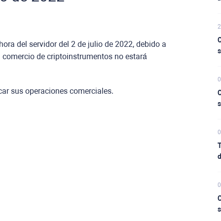
2
C
ora del servidor del 2 de julio de 2022, debido a
s
el comercio de criptoinstrumentos no estará
0
icar sus operaciones comerciales.
C
s
0
T
d
0
C
s