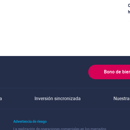
C
h
Bono de bie
a
Inversión sincronizada
Nuestra
Advertencia de riesgo
La realización de operaciones comerciales en los mercados