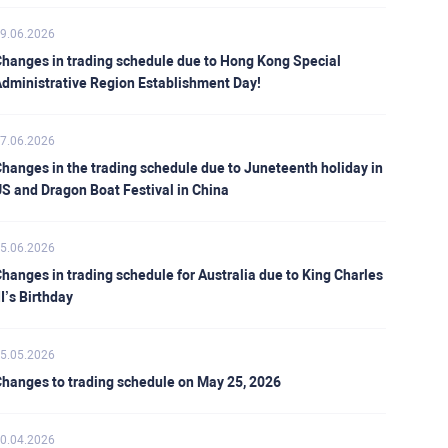
9.06.2026
hanges in trading schedule due to Hong Kong Special
dministrative Region Establishment Day!
7.06.2026
hanges in the trading schedule due to Juneteenth holiday in
S and Dragon Boat Festival in China
5.06.2026
hanges in trading schedule for Australia due to King Charles
II’s Birthday
5.05.2026
hanges to trading schedule on May 25, 2026
0.04.2026