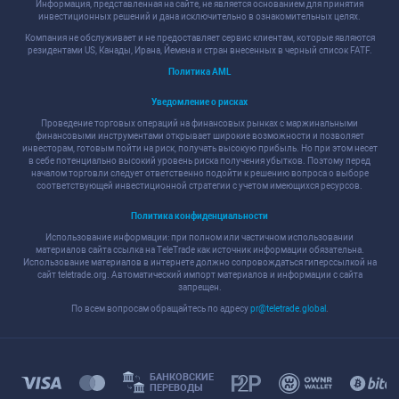
Информация, представленная на сайте, не является основанием для принятия
инвестиционных решений и дана исключительно в ознакомительных целях.
Компания не обслуживает и не предоставляет сервис клиентам, которые являются
резидентами US, Канады, Ирана, Йемена и стран внесенных в черный список FATF.
Политика AML
Уведомление о рисках
Проведение торговых операций на финансовых рынках с маржинальными
финансовыми инструментами открывает широкие возможности и позволяет
инвесторам, готовым пойти на риск, получать высокую прибыль. Но при этом несет
в себе потенциально высокий уровень риска получения убытков. Поэтому перед
началом торговли следует ответственно подойти к решению вопроса о выборе
соответствующей инвестиционной стратегии с учетом имеющихся ресурсов.
Политика конфиденциальности
Использование информации: при полном или частичном использовании
материалов сайта ссылка на TeleTrade как источник информации обязательна.
Использование материалов в интернете должно сопровождаться гиперссылкой на
сайт teletrade.org. Автоматический импорт материалов и информации с сайта
запрещен.
По всем вопросам обращайтесь по адресу
pr@teletrade.global
.
БАНКОВСКИЕ
ПЕРЕВОДЫ