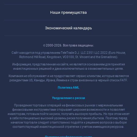
Наши преимущества
Экономический календарь
© 2000-2026. Все права защищены.
Сайт находится под управлением TeleTrade D.J. LLC 2351 LLC 2022 (Euro House,
Richmond Hill Road, Kingstown, VC0100, St. Vincent and the Grenadines).
Информация, представленная на сайте, не является основанием для принятия
инвестиционных решений и дана исключительно в ознакомительных целях.
Компания не обслуживает и не предоставляет сервис клиентам, которые являются
резидентами US, Канады, Ирана, Йемена и стран внесенных в черный список FATF.
Политика AML
Уведомление о рисках
Проведение торговых операций на финансовых рынках с маржинальными
финансовыми инструментами открывает широкие возможности и позволяет
инвесторам, готовым пойти на риск, получать высокую прибыль. Но при этом несет
в себе потенциально высокий уровень риска получения убытков. Поэтому перед
началом торговли следует ответственно подойти к решению вопроса о выборе
соответствующей инвестиционной стратегии с учетом имеющихся ресурсов.