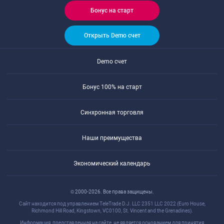
Бонус на старт
Открыть Demo счет
Demo счет
Бонус 100% на старт
Синхронная торговля
Наши преимущества
Экономический календарь
© 2000-2026. Все права защищены.
Сайт находится под управлением TeleTrade D.J. LLC 2351 LLC 2022 (Euro House,
Richmond Hill Road, Kingstown, VC0100, St. Vincent and the Grenadines).
Информация, представленная на сайте, не является основанием для принятия