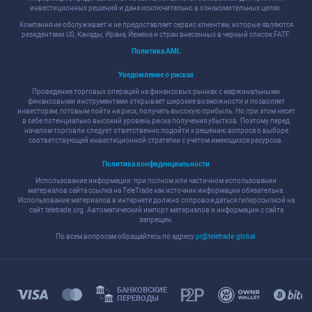
инвестиционных решений и дана исключительно в ознакомительных целях.
Компания не обслуживает и не предоставляет сервис клиентам, которые являются
резидентами US, Канады, Ирана, Йемена и стран внесенных в черный список FATF.
Политика AML
Уведомление о рисках
Проведение торговых операций на финансовых рынках с маржинальными
финансовыми инструментами открывает широкие возможности и позволяет
инвесторам, готовым пойти на риск, получать высокую прибыль. Но при этом несет
в себе потенциально высокий уровень риска получения убытков. Поэтому перед
началом торговли следует ответственно подойти к решению вопроса о выборе
соответствующей инвестиционной стратегии с учетом имеющихся ресурсов.
Политика конфиденциальности
Использование информации: при полном или частичном использовании
материалов сайта ссылка на TeleTrade как источник информации обязательна.
Использование материалов в интернете должно сопровождаться гиперссылкой на
сайт teletrade.org. Автоматический импорт материалов и информации с сайта
запрещен.
По всем вопросам обращайтесь по адресу
pr@teletrade.global
.
БАНКОВСКИЕ
ПЕРЕВОДЫ