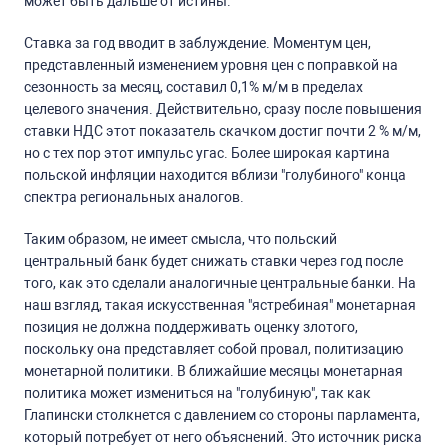
может быть дальше от истины.
Ставка за год вводит в заблуждение. Моментум цен,
представленный изменением уровня цен с поправкой на
сезонность за месяц, составил 0,1% м/м в пределах
целевого значения. Действительно, сразу после повышения
ставки НДС этот показатель скачком достиг почти 2 % м/м,
но с тех пор этот импульс угас. Более широкая картина
польской инфляции находится вблизи "голубиного" конца
спектра региональных аналогов.
Таким образом, не имеет смысла, что польский
центральный банк будет снижать ставки через год после
того, как это сделали аналогичные центральные банки. На
наш взгляд, такая искусственная "ястребиная" монетарная
позиция не должна поддерживать оценку злотого,
поскольку она представляет собой провал, политизацию
монетарной политики. В ближайшие месяцы монетарная
политика может измениться на "голубиную", так как
Глапински столкнется с давлением со стороны парламента,
который потребует от него объяснений. Это источник риска