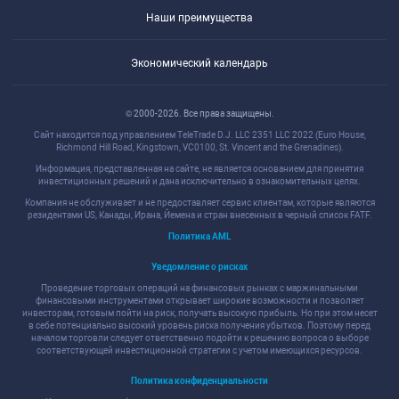
Наши преимущества
Экономический календарь
© 2000-2026. Все права защищены.
Сайт находится под управлением TeleTrade D.J. LLC 2351 LLC 2022 (Euro House,
Richmond Hill Road, Kingstown, VC0100, St. Vincent and the Grenadines).
Информация, представленная на сайте, не является основанием для принятия
инвестиционных решений и дана исключительно в ознакомительных целях.
Компания не обслуживает и не предоставляет сервис клиентам, которые являются
резидентами US, Канады, Ирана, Йемена и стран внесенных в черный список FATF.
Политика AML
Уведомление о рисках
Проведение торговых операций на финансовых рынках с маржинальными
финансовыми инструментами открывает широкие возможности и позволяет
инвесторам, готовым пойти на риск, получать высокую прибыль. Но при этом несет
в себе потенциально высокий уровень риска получения убытков. Поэтому перед
началом торговли следует ответственно подойти к решению вопроса о выборе
соответствующей инвестиционной стратегии с учетом имеющихся ресурсов.
Политика конфиденциальности