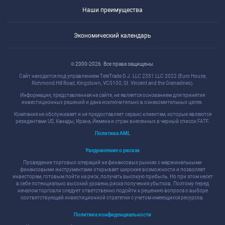
Наши преимущества
Экономический календарь
© 2000-2026. Все права защищены.
Сайт находится под управлением TeleTrade D.J. LLC 2351 LLC 2022 (Euro House,
Richmond Hill Road, Kingstown, VC0100, St. Vincent and the Grenadines).
Информация, представленная на сайте, не является основанием для принятия
инвестиционных решений и дана исключительно в ознакомительных целях.
Компания не обслуживает и не предоставляет сервис клиентам, которые являются
резидентами US, Канады, Ирана, Йемена и стран внесенных в черный список FATF.
Политика AML
Уведомление о рисках
Проведение торговых операций на финансовых рынках с маржинальными
финансовыми инструментами открывает широкие возможности и позволяет
инвесторам, готовым пойти на риск, получать высокую прибыль. Но при этом несет
в себе потенциально высокий уровень риска получения убытков. Поэтому перед
началом торговли следует ответственно подойти к решению вопроса о выборе
соответствующей инвестиционной стратегии с учетом имеющихся ресурсов.
Политика конфиденциальности