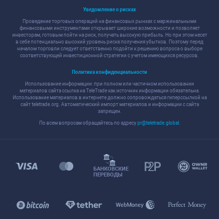
Уведомление о рисках
Проведение торговых операций на финансовых рынках с маржинальными
финансовыми инструментами открывает широкие возможности и позволяет
инвесторам, готовым пойти на риск, получать высокую прибыль. Но при этом несет
в себе потенциально высокий уровень риска получения убытков. Поэтому перед
началом торговли следует ответственно подойти к решению вопроса о выборе
соответствующей инвестиционной стратегии с учетом имеющихся ресурсов.
Политика конфиденциальности
Использование информации: при полном или частичном использовании
материалов сайта ссылка на TeleTrade как источник информации обязательна.
Использование материалов в интернете должно сопровождаться гиперссылкой на
сайт teletrade.org. Автоматический импорт материалов и информации с сайта
запрещен.
По всем вопросам обращайтесь по адресу
pr@teletrade.global
.
БАНКОВСКИЕ
ПЕРЕВОДЫ