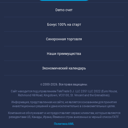
Demo счет
Бонус 100% на старт
Синхронная торговля
Наши преимущества
Экономический календарь
© 2000-2026. Все права защищены.
Сайт находится под управлением TeleTrade D.J. LLC 2351 LLC 2022 (Euro House,
Richmond Hill Road, Kingstown, VC0100, St. Vincent and the Grenadines).
Информация, представленная на сайте, не является основанием для принятия
инвестиционных решений и дана исключительно в ознакомительных целях.
Компания не обслуживает и не предоставляет сервис клиентам, которые являются
резидентами US, Канады, Ирана, Йемена и стран внесенных в черный список FATF.
Политика AML