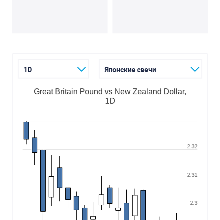
1D
Японские свечи
Great Britain Pound vs New Zealand Dollar,
1D
2.32
2.31
2.3