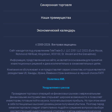
Синхронная торговля
Наши преимущества
Экономический календарь
© 2000-2026. Все права защищены.
Сайт находится под управлением TeleTrade D.J. LLC 2351 LLC 2022 (Euro House,
Richmond Hill Road, Kingstown, VC0100, St. Vincent and the Grenadines).
Информация, представленная на сайте, не является основанием для принятия
инвестиционных решений и дана исключительно в ознакомительных целях.
Компания не обслуживает и не предоставляет сервис клиентам, которые являются
резидентами US, Канады, Ирана, Йемена и стран внесенных в черный список FATF.
Политика AML
Уведомление о рисках
Проведение торговых операций на финансовых рынках с маржинальными
финансовыми инструментами открывает широкие возможности и позволяет
инвесторам, готовым пойти на риск, получать высокую прибыль. Но при этом несет
в себе потенциально высокий уровень риска получения убытков. Поэтому перед
началом торговли следует ответственно подойти к решению вопроса о выборе
соответствующей инвестиционной стратегии с учетом имеющихся ресурсов.