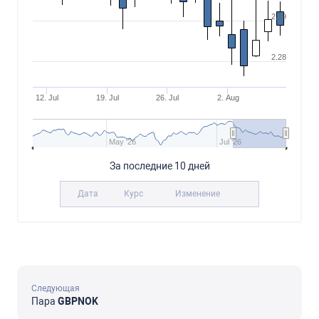
2.29
2.28
12. Jul
19. Jul
26. Jul
2. Aug
May '26
Jul '26
За последние 10 дней
Дата
Курс
Изменение
Следующая
Пара
GBPNOK