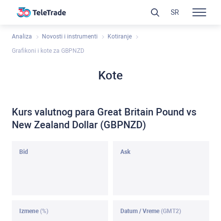
SR
Analiza
Novosti i instrumenti
Kotiranje
Grafikoni i kote za GBPNZD
Kote
Kurs valutnog para Great Britain Pound vs
New Zealand Dollar (GBPNZD)
Bid
Ask
Izmene
(%)
Datum / Vreme
(GMT2)