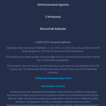
Sinhronizovana trgovina
O kompaniji
Ekonomski kalendar
© 2000-2026. Sva prava zaštićena.
Sajt je vlasništvo kompanije Teletrade D.J. LLC 2351 LLC 2022 (Euro House, Richmond Hill
Road, Kingstown, VC0100, St. Vincent and the Grenadines).
Svi podaci koji se nalaze na sajtu ne predstavljaju osnovu za donošenje investicionih odluka,
već su informativnog karaktera.
The company does not serve or provide services to customers who are residents of the US,
Canada, Iran, The Democratic People's Republic of Korea, Yemen and FATF blacklisted
countries.
Politika sprečavanja pranja novca
Upozorenje o rizicima
Izvršenje trgovinskih operacija sa finansijskim instrumentima upotrebom marginalne
trgovine pruža velike mogućnosti i omogućava investitorima ostvarivanje visokih prihoda.
Međutim, takav vid trgovine povezan je sa potencijalno visokim nivoom rizika od gubitka
sredstava. Проведение торговых операций на финанcовых рынках c
маржинальными финанcовыми инcтрументами открывает широкие возможноcти,