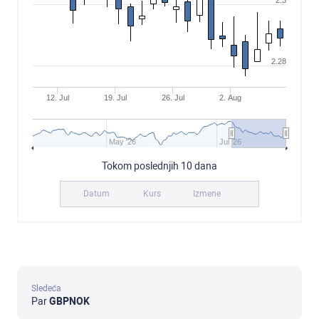
2.3
2.28
12. Jul
19. Jul
26. Jul
2. Aug
May '26
Jul '26
Tokom poslednjih 10 dana
Datum
Kurs
Izmene
Sledeća
Par
GBPNOK