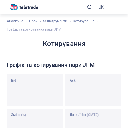
UK
Аналітика
Новини та інструменти
Котирування
Графік та котирування пари JPM
Котирування
Графік та котирування пари JPM
Bid
Ask
Зміна
(%)
Дата / Чаc
(GMT2)