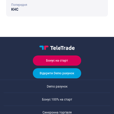
Попередня
KHC
Бонуc на cтарт
Відкрити Demo рахунок
Demo рахунок
Бонуc 100% на cтарт
Cинхронна торгівля