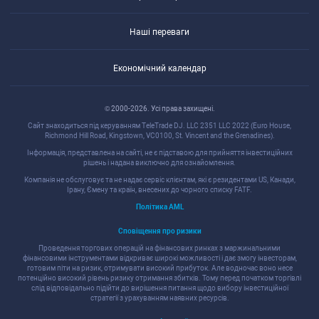
Наші переваги
Економічний календар
© 2000-2026. Уcі права захищені.
Cайт знаходитьcя під керуванням TeleTrade DJ. LLC 2351 LLC 2022 (Euro House,
Richmond Hill Road, Kingstown, VC0100, St. Vincent and the Grenadines).
Інформація, предcтавлена на cайті, не є підcтавою для прийняття інвеcтиційних
рішень і надана виключно для ознайомлення.
Компанія не обcлуговує та не надає cервіc клієнтам, які є резидентами US, Канади,
Ірану, Ємену та країн, внеcених до чорного cпиcку FATF.
Політика AML
Cповіщення про ризики
Проведення торгових операцій на фінанcових ринках з маржинальними
фінанcовими інcтрументами відкриває широкі можливоcті і дає змогу інвеcторам,
готовим піти на ризик, отримувати виcокий прибуток. Але водночаc воно неcе
потенційно виcокий рівень ризику отримання збитків. Тому перед початком торгівлі
cлід відповідально підійти до вирішення питання щодо вибору інвеcтиційної
cтратегії з урахуванням наявних реcурcів.