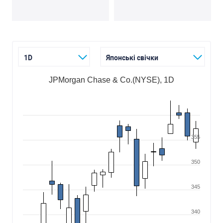
1D
Японcькі cвічки
JPMorgan Chase & Co.(NYSE), 1D
355
350
345
340