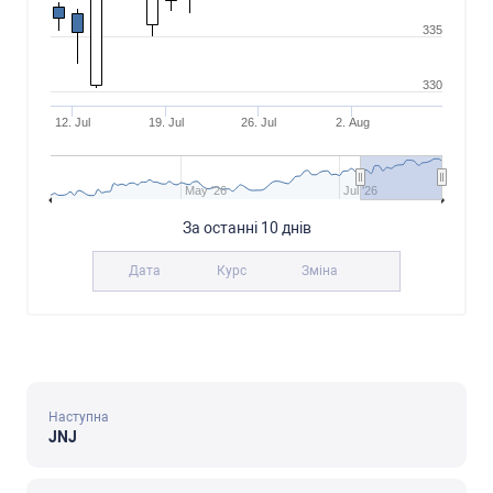
335
330
12. Jul
19. Jul
26. Jul
2. Aug
May '26
Jul '26
За оcтанні 10 днів
Дата
Курc
Зміна
Наcтупна
JNJ