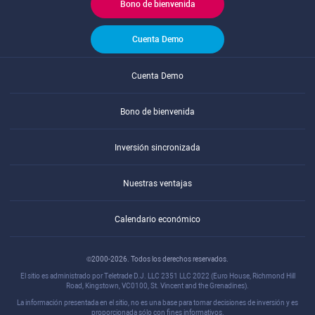
Bono de bienvenida
Cuenta Demo
Cuenta Demo
Bono de bienvenida
Inversión sincronizada
Nuestras ventajas
Calendario económico
©2000-2026. Todos los derechos reservados.
El sitio es administrado por Teletrade D.J. LLC 2351 LLC 2022 (Euro House, Richmond Hill
Road, Kingstown, VC0100, St. Vincent and the Grenadines).
La información presentada en el sitio, no es una base para tomar decisiones de inversión y es
proporcionada sólo con fines informativos.