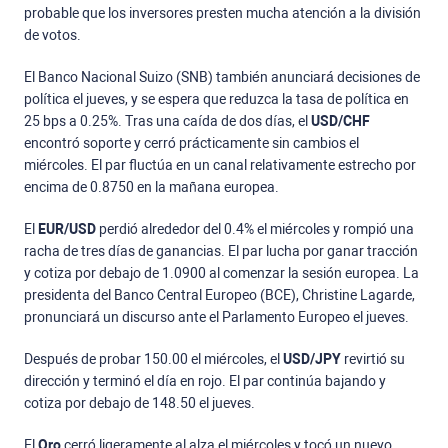
probable que los inversores presten mucha atención a la división
de votos.
El Banco Nacional Suizo (SNB) también anunciará decisiones de
política el jueves, y se espera que reduzca la tasa de política en
25 bps a 0.25%. Tras una caída de dos días, el
USD/CHF
encontró soporte y cerró prácticamente sin cambios el
miércoles. El par fluctúa en un canal relativamente estrecho por
encima de 0.8750 en la mañana europea.
El
EUR/USD
perdió alrededor del 0.4% el miércoles y rompió una
racha de tres días de ganancias. El par lucha por ganar tracción
y cotiza por debajo de 1.0900 al comenzar la sesión europea. La
presidenta del Banco Central Europeo (BCE), Christine Lagarde,
pronunciará un discurso ante el Parlamento Europeo el jueves.
Después de probar 150.00 el miércoles, el
USD/JPY
revirtió su
dirección y terminó el día en rojo. El par continúa bajando y
cotiza por debajo de 148.50 el jueves.
El
Oro
cerró ligeramente al alza el miércoles y tocó un nuevo