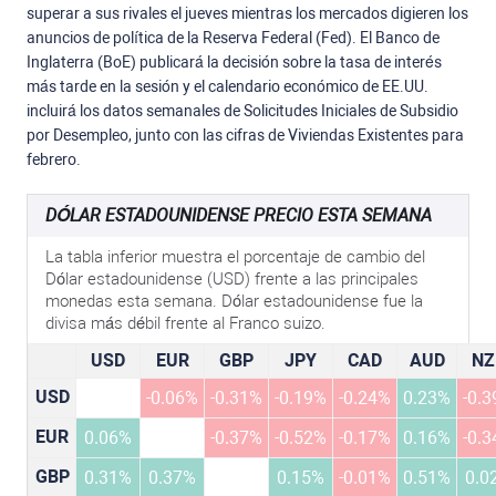
superar a sus rivales el jueves mientras los mercados digieren los
anuncios de política de la Reserva Federal (Fed). El Banco de
Inglaterra (BoE) publicará la decisión sobre la tasa de interés
más tarde en la sesión y el calendario económico de EE.UU.
incluirá los datos semanales de Solicitudes Iniciales de Subsidio
por Desempleo, junto con las cifras de Viviendas Existentes para
febrero.
DÓLAR ESTADOUNIDENSE PRECIO ESTA SEMANA
La tabla inferior muestra el porcentaje de cambio del
Dólar estadounidense (USD) frente a las principales
monedas esta semana. Dólar estadounidense fue la
divisa más débil frente al Franco suizo.
USD
EUR
GBP
JPY
CAD
AUD
NZ
USD
-0.06%
-0.31%
-0.19%
-0.24%
0.23%
-0.
EUR
0.06%
-0.37%
-0.52%
-0.17%
0.16%
-0.
GBP
0.31%
0.37%
0.15%
-0.01%
0.51%
0.0