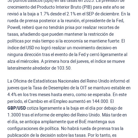
50 puntos básicos (bps) en las tasas en 2025. La previsión de
crecimiento del Producto Interior Bruto (PIB) para este año se
revisó a la baja a 1.7% desde el 2.1% en el SEP de diciembre. En la
rueda de prensa posterior a la reunión, el presidente de la Fed,
Powell, reiteró que no tendrán prisa por realizar recortes de
tasas, añadiendo que pueden mantener la restricción de
políticas por más tiempo si la economía se mantiene fuerte. El
índice del USD no logró realizar un movimiento decisivo en
ninguna dirección tras el evento de la Fed y cerró ligeramente al
alza el miércoles. A primera hora del jueves, el índice se mueve
lateralmente alrededor de 103.50.
La Oficina de Estadísticas Nacionales del Reino Unido informó el
jueves que la Tasa de Desempleo de la OIT se mantuvo estable en
4.4% en los tres meses hasta enero, como se esperaba. En este
período, el Cambio en el Empleo aumentó en 144.000. El
GBP/USD
cotiza ligeramente a la baja en el día por debajo de
1.3000 tras el informe de empleo del Reino Unido. Más tarde en
el día, se anticipa ampliamente que el BoE mantenga sus
configuraciones de política. No habrá rueda de prensa tras la
publicación de la decisión sobre las tasas. Por lo tanto, es