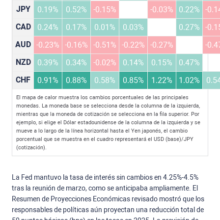
JPY
0.19%
0.52%
-0.15%
-0.03%
0.22%
-0.
CAD
0.24%
0.17%
0.01%
0.03%
0.27%
-0.
AUD
-0.23%
-0.16%
-0.51%
-0.22%
-0.27%
-0.
NZD
0.39%
0.34%
-0.02%
0.14%
0.15%
0.47%
CHF
0.91%
0.88%
0.58%
0.85%
1.22%
1.02%
0.5
El mapa de calor muestra los cambios porcentuales de las principales
monedas. La moneda base se selecciona desde la columna de la izquierda,
mientras que la moneda de cotización se selecciona en la fila superior. Por
ejemplo, si elige el Dólar estadounidense de la columna de la izquierda y se
mueve a lo largo de la línea horizontal hasta el Yen japonés, el cambio
porcentual que se muestra en el cuadro representará el USD (base)/JPY
(cotización).
La Fed mantuvo la tasa de interés sin cambios en 4.25%-4.5%
tras la reunión de marzo, como se anticipaba ampliamente. El
Resumen de Proyecciones Económicas revisado mostró que los
responsables de políticas aún proyectan una reducción total de