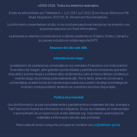
©2000-2026. Todos los derechos reservados.
El sitio es administrado por Teletrade D.J. LLC 2351 LLC 2022 (Euro House, Richmond Hill
Road, Kingstown, VC0100, St. Vincent and the Grenadines).
La información presentada en el sitio, no es una base para tomar decisiones de inversión y es
proporcionada sólo con fines informativos.
La empresa no atiende ni presta servicio a clientes residentes en Estados Unidos, Canadá y
los países incluidos en la lista negra del FATF.
Resumen del sitio web AML
Advertencia de riesgo
La realización de operaciones comerciales en los mercados financieros con instrumentos
financieros de margen, abre grandes oportunidades y permite a los inversores que estén
dispuestos a correr riesgos a obtener altos rendimientos, pero al mismo tiempo conlleva un
nivel de riesgo de pérdidas potencialmente alto. Por lo tanto, antes de comenzar a
comercializar, se debe tomar de manera responsable a la cuestión de elegir la estrategia de
inversión correspondiente, teniendo en cuenta los recursos disponibles.
Política de privacidad
Uso de información: al usar completamente o parcialmente los materiales del sitio, el enlace a
TeleTrade como fuente de información es obligatorio. El uso de materiales en Internet debe
ir acompañado de un hipervínculo al sitio teletrade.org. Importación automática de
materiales e información del sitio está prohibida.
Para cualquier duda o pregunta, póngase en contacto con
pr@teletrade.global
.