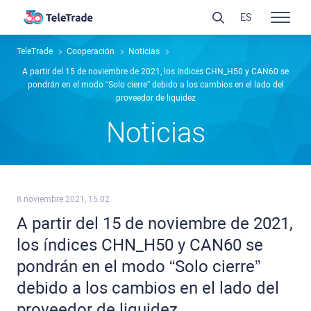
ES
TeleTrade
Cooperación
Noticias
A partir del 15 de noviembre de 2021, los índices СHN_H50 y CAN60 se
pondrán en el modo “Solo cierre” debido a los cambios en el lado del
proveedor de liquidez
Noticias
8 noviembre 2021, 15:02
A partir del 15 de noviembre de 2021,
los índices СHN_H50 y CAN60 se
pondrán en el modo “Solo cierre”
debido a los cambios en el lado del
proveedor de liquidez