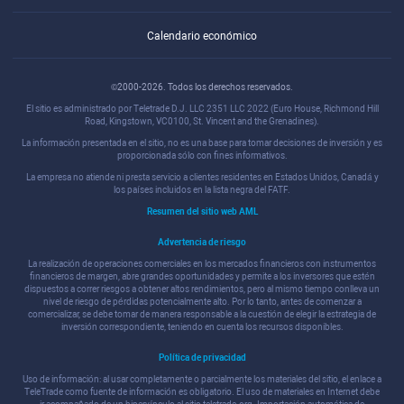
Calendario económico
©2000-2026. Todos los derechos reservados.
El sitio es administrado por Teletrade D.J. LLC 2351 LLC 2022 (Euro House, Richmond Hill
Road, Kingstown, VC0100, St. Vincent and the Grenadines).
La información presentada en el sitio, no es una base para tomar decisiones de inversión y es
proporcionada sólo con fines informativos.
La empresa no atiende ni presta servicio a clientes residentes en Estados Unidos, Canadá y
los países incluidos en la lista negra del FATF.
Resumen del sitio web AML
Advertencia de riesgo
La realización de operaciones comerciales en los mercados financieros con instrumentos
financieros de margen, abre grandes oportunidades y permite a los inversores que estén
dispuestos a correr riesgos a obtener altos rendimientos, pero al mismo tiempo conlleva un
nivel de riesgo de pérdidas potencialmente alto. Por lo tanto, antes de comenzar a
comercializar, se debe tomar de manera responsable a la cuestión de elegir la estrategia de
inversión correspondiente, teniendo en cuenta los recursos disponibles.
Política de privacidad
Uso de información: al usar completamente o parcialmente los materiales del sitio, el enlace a
TeleTrade como fuente de información es obligatorio. El uso de materiales en Internet debe