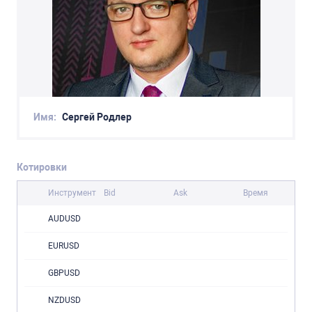
Имя:
Сергей Родлер
Котировки
Инструмент
Bid
Ask
Время
AUDUSD
EURUSD
GBPUSD
NZDUSD