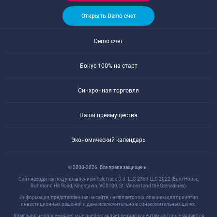
Открыть Demo счет
Demo счет
Бонус 100% на старт
Синхронная торговля
Наши преимущества
Экономический календарь
© 2000-2026. Все права защищены.
Сайт находится под управлением TeleTrade D.J. LLC 2351 LLC 2022 (Euro House,
Richmond Hill Road, Kingstown, VC0100, St. Vincent and the Grenadines).
Информация, представленная на сайте, не является основанием для принятия
инвестиционных решений и дана исключительно в ознакомительных целях.
Компания не обслуживает и не предоставляет сервис клиентам, которые являются