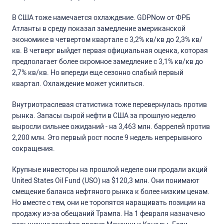
В США тоже намечается охлаждение.
GDPNow
от ФРБ
Атланты в среду показал замедление американской
экономике в четвертом квартале с 3,2% кв/кв до 2,3% кв/
кв. В четверг выйдет первая официальная оценка, которая
предполагает более скромное замедление с 3,1% кв/кв до
2,7% кв/кв. Но впереди еще сезонно слабый первый
квартал. Охлаждение может усилиться.
Внутриотраслевая статистика тоже перевернулась против
рынка. Запасы сырой нефти в США за прошлую неделю
выросли сильнее ожиданий - на 3,463 млн. баррелей против
2,200 млн. Это первый рост после 9 недель непрерывного
сокращения.
Крупные инвесторы на прошлой неделе они продали акций
United
States
Oil
Fund
(
USO
) на $120,3 млн. Они понимают
смещение баланса нефтяного рынка к более низким ценам.
Но вместе с тем, они не торопятся наращивать позиции на
продажу из-за обещаний Трампа. На 1 февраля назначено