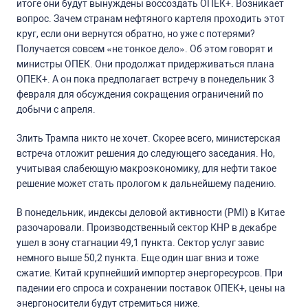
итоге они будут вынуждены воссоздать ОПЕК+. Возникает
вопрос. Зачем странам нефтяного картеля проходить этот
круг, если они вернутся обратно, но уже с потерями?
Получается совсем «не тонкое дело». Об этом говорят и
министры ОПЕК. Они продолжат придерживаться плана
ОПЕК+. А он пока предполагает встречу в понедельник 3
февраля для обсуждения сокращения ограничений по
добычи с апреля.
Злить Трампа никто не хочет. Скорее всего, министерская
встреча отложит решения до следующего заседания. Но,
учитывая слабеющую макроэкономику, для нефти такое
решение может стать прологом к дальнейшему падению.
В понедельник, индексы деловой активности (
PMI
) в Китае
разочаровали. Производственный сектор КНР в декабре
ушел в зону стагнации 49,1 пункта. Сектор услуг завис
немного выше 50,2 пункта. Еще один шаг вниз и тоже
сжатие. Китай крупнейший импортер энергоресурсов. При
падении его спроса и сохранении поставок ОПЕК+, цены на
энергоносители будут стремиться ниже.