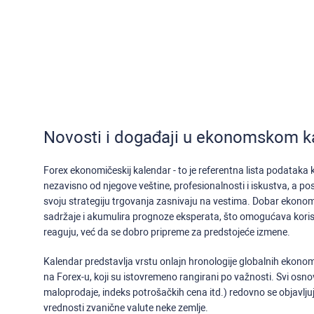
Novosti i događaji u ekonomskom k
Forex ekonomičeskij kalendar - to je referentna lista podataka
nezavisno od njegove veštine, profesionalnosti i iskustva, a po
svoju strategiju trgovanja zasnivaju na vestima. Dobar ekonom
sadržaje i akumulira prognoze eksperata, što omogućava kor
reaguju, već da se dobro pripreme za predstojeće izmene.
Kalendar predstavlja vrstu onlajn hronologije globalnih ekonoms
na Forex-u, koji su istovremeno rangirani po važnosti. Svi osnov
maloprodaje, indeks potrošačkih cena itd.) redovno se objavljuj
vrednosti zvanične valute neke zemlje.