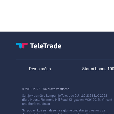
Demo račun
Startni bonus 10
© 2000-2026. Sva prava zaštićena.
Sajt je vlasništvo kompanije Teletrade D.J. LLC 2351 LLC 2022
(Euro House, Richmond Hill Road, Kingstown, VC0100, St. Vincent
and the Grenadines).
Svi podaci koji se nalaze na sajtu ne predstavljaju osnovu za