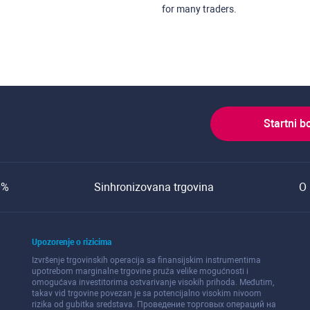
for many traders.
Startni b
0%
Sinhronizovana trgovina
O 
Upozorenje o rizicima
Izvršenje trgovinskih operacija sa finansijskim instrumentima
upotrebom marginalne trgovine pruža velike mogućnosti i
omogućava investitorima ostvarivanje visokih prihoda. Međutim,
takav vid trgovine povezan je sa potencijalno visokim nivoom
rizika od gubitka sredstava. Проведение торговых операций на