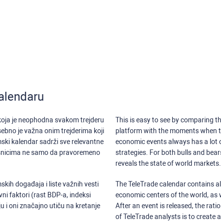
alendaru
 koja je neophodna svakom trejderu
This is easy to see by comparing th
sebno je važna onim trejderima koji
platform with the moments when th
ski kalendar sadrži sve relevantne
economic events always has a lot o
isnicima ne samo da pravoremeno
strategies. For both bulls and bea
reveals the state of world markets.
kih događaja i liste važnih vesti
The TeleTrade calendar contains all
ni faktori (rast BDP-a, indeksi
economic centers of the world, as w
u i oni značajno utiču na kretanje
After an event is released, the rati
of TeleTrade analysts is to create 