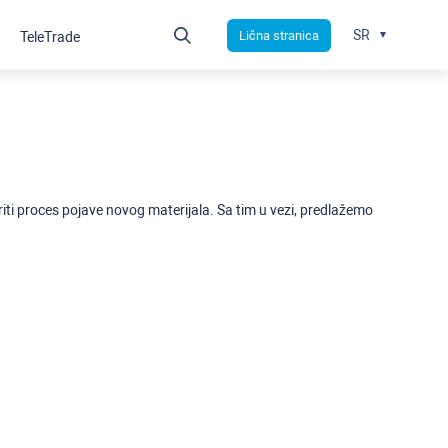
SR
Lična stranica
TeleTrade
ti proces pojave novog materijala. Sa tim u vezi, predlažemo