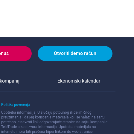
onus
Otvoriti demo račun
kompaniji
Ekonomski kalendar
Politika poverenja
Upotreba informacija: U slučaju potpunog ili delimičnog
preuzimanja i daljeg korišćenja materijala koji se nalazi na sajtu,
potrebno je navesti link odgovarajuće stranice na sajtu kompanije
TeleTrade-a kao izvora informacija. Upotreba materijala na
internetu mora biti praćena hiper linkom do web stranice