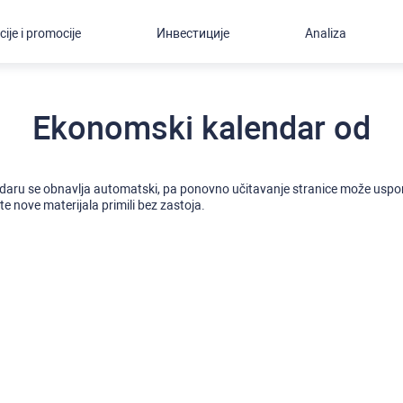
cije i promocije
Инвестиције
Analiza
Ekonomski kalendar od
daru se obnavlja automatski, pa ponovno učitavanje stranice može uspori
e nove materijala primili bez zastoja.