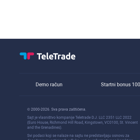
Demo račun
Startni bonus 10
© 2000-2026. Sva prava zaštićena.
Sajt je vlasništvo kompanije Teletrade D.J. LLC 2351 LLC 2022
(Euro House, Richmond Hill Road, Kingstown, VC0100, St. Vincent
and the Grenadines).
Svi podaci koji se nalaze na sajtu ne predstavljaju osnovu za