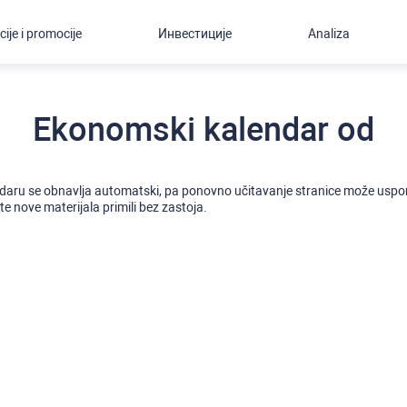
cije i promocije
Инвестиције
Analiza
Ekonomski kalendar od
daru se obnavlja automatski, pa ponovno učitavanje stranice može uspori
e nove materijala primili bez zastoja.