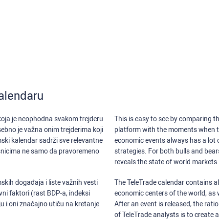
alendaru
 koja je neophodna svakom trejderu
This is easy to see by comparing th
sebno je važna onim trejderima koji
platform with the moments when th
ski kalendar sadrži sve relevantne
economic events always has a lot o
isnicima ne samo da pravoremeno
strategies. For both bulls and bea
reveals the state of world markets.
kih događaja i liste važnih vesti
The TeleTrade calendar contains all
ni faktori (rast BDP-a, indeksi
economic centers of the world, as w
u i oni značajno utiču na kretanje
After an event is released, the rati
of TeleTrade analysts is to create 