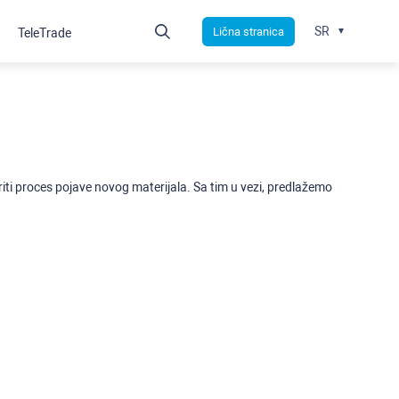
SR
Lična stranica
TeleTrade
ti proces pojave novog materijala. Sa tim u vezi, predlažemo