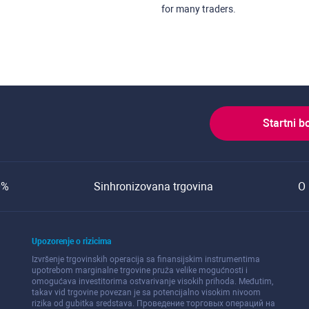
for many traders.
Startni b
0%
Sinhronizovana trgovina
O 
Upozorenje o rizicima
Izvršenje trgovinskih operacija sa finansijskim instrumentima
upotrebom marginalne trgovine pruža velike mogućnosti i
omogućava investitorima ostvarivanje visokih prihoda. Međutim,
takav vid trgovine povezan je sa potencijalno visokim nivoom
rizika od gubitka sredstava. Проведение торговых операций на