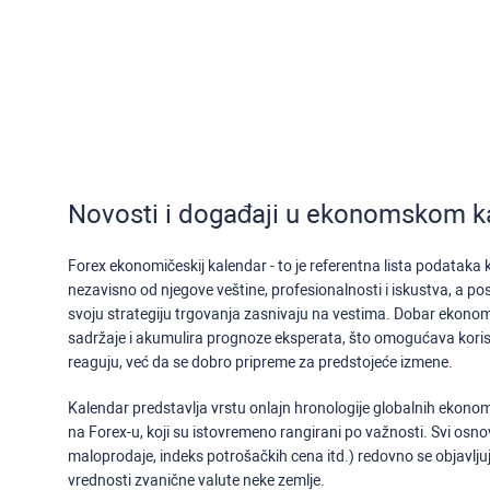
Novosti i događaji u ekonomskom k
Forex ekonomičeskij kalendar - to je referentna lista podataka
nezavisno od njegove veštine, profesionalnosti i iskustva, a po
svoju strategiju trgovanja zasnivaju na vestima. Dobar ekonom
sadržaje i akumulira prognoze eksperata, što omogućava kor
reaguju, već da se dobro pripreme za predstojeće izmene.
Kalendar predstavlja vrstu onlajn hronologije globalnih ekonoms
na Forex-u, koji su istovremeno rangirani po važnosti. Svi osnov
maloprodaje, indeks potrošačkih cena itd.) redovno se objavljuj
vrednosti zvanične valute neke zemlje.