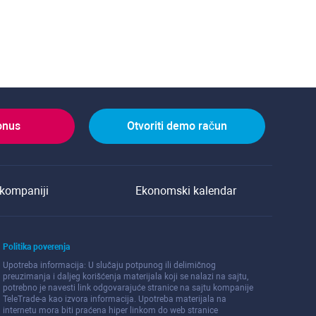
onus
Otvoriti demo račun
kompaniji
Ekonomski kalendar
Politika poverenja
Upotreba informacija: U slučaju potpunog ili delimičnog
preuzimanja i daljeg korišćenja materijala koji se nalazi na sajtu,
potrebno je navesti link odgovarajuće stranice na sajtu kompanije
TeleTrade-a kao izvora informacija. Upotreba materijala na
internetu mora biti praćena hiper linkom do web stranice