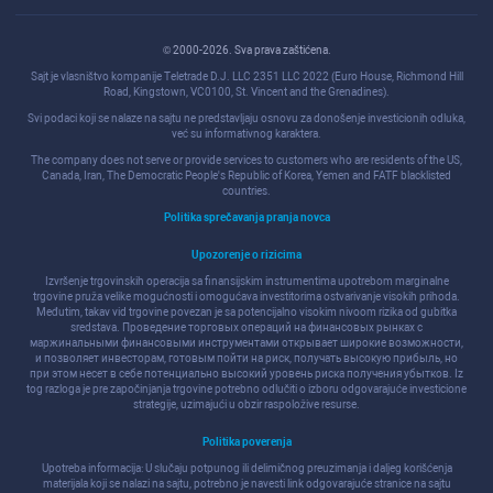
© 2000-2026. Sva prava zaštićena.
Sajt je vlasništvo kompanije Teletrade D.J. LLC 2351 LLC 2022 (Euro House, Richmond Hill
Road, Kingstown, VC0100, St. Vincent and the Grenadines).
Svi podaci koji se nalaze na sajtu ne predstavljaju osnovu za donošenje investicionih odluka,
već su informativnog karaktera.
The company does not serve or provide services to customers who are residents of the US,
Canada, Iran, The Democratic People's Republic of Korea, Yemen and FATF blacklisted
countries.
Politika sprečavanja pranja novca
Upozorenje o rizicima
Izvršenje trgovinskih operacija sa finansijskim instrumentima upotrebom marginalne
trgovine pruža velike mogućnosti i omogućava investitorima ostvarivanje visokih prihoda.
Međutim, takav vid trgovine povezan je sa potencijalno visokim nivoom rizika od gubitka
sredstava. Проведение торговых операций на финанcовых рынках c
маржинальными финанcовыми инcтрументами открывает широкие возможноcти,
и позволяет инвеcторам, готовым пойти на риcк, получать выcокую прибыль, но
при этом неcет в cебе потенциально выcокий уровень риcка получения убытков. Iz
tog razloga je pre započinjanja trgovine potrebno odlučiti o izboru odgovarajuće investicione
strategije, uzimajući u obzir raspoložive resurse.
Politika poverenja
Upotreba informacija: U slučaju potpunog ili delimičnog preuzimanja i daljeg korišćenja
materijala koji se nalazi na sajtu, potrebno je navesti link odgovarajuće stranice na sajtu