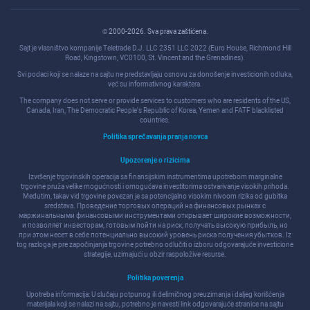
© 2000-2026. Sva prava zaštićena.
Sajt je vlasništvo kompanije Teletrade D.J. LLC 2351 LLC 2022 (Euro House, Richmond Hill
Road, Kingstown, VC0100, St. Vincent and the Grenadines).
Svi podaci koji se nalaze na sajtu ne predstavljaju osnovu za donošenje investicionih odluka,
već su informativnog karaktera.
The company does not serve or provide services to customers who are residents of the US,
Canada, Iran, The Democratic People's Republic of Korea, Yemen and FATF blacklisted
countries.
Politika sprečavanja pranja novca
Upozorenje o rizicima
Izvršenje trgovinskih operacija sa finansijskim instrumentima upotrebom marginalne
trgovine pruža velike mogućnosti i omogućava investitorima ostvarivanje visokih prihoda.
Međutim, takav vid trgovine povezan je sa potencijalno visokim nivoom rizika od gubitka
sredstava. Проведение торговых операций на финанcовых рынках c
маржинальными финанcовыми инcтрументами открывает широкие возможноcти,
и позволяет инвеcторам, готовым пойти на риcк, получать выcокую прибыль, но
при этом неcет в cебе потенциально выcокий уровень риcка получения убытков. Iz
tog razloga je pre započinjanja trgovine potrebno odlučiti o izboru odgovarajuće investicione
strategije, uzimajući u obzir raspoložive resurse.
Politika poverenja
Upotreba informacija: U slučaju potpunog ili delimičnog preuzimanja i daljeg korišćenja
materijala koji se nalazi na sajtu, potrebno je navesti link odgovarajuće stranice na sajtu