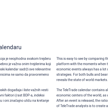
alendaru
 koja je neophodna svakom trejderu
This is easy to see by comparing th
sebno je važna onim trejderima koji
platform with the moments when th
ski kalendar sadrži sve relevantne
economic events always has a lot o
isnicima ne samo da pravoremeno
strategies. For both bulls and bea
reveals the state of world markets.
kih događaja i liste važnih vesti
The TeleTrade calendar contains all
ni faktori (rast BDP-a, indeksi
economic centers of the world, as w
u i oni značajno utiču na kretanje
After an event is released, the rati
of TeleTrade analysts is to create 