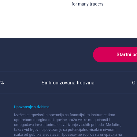
for many traders.
Startni b
0%
Sinhronizovana trgovina
O 
Upozorenje o rizicima
Izvršenje trgovinskih operacija sa finansijskim instrumentima
upotrebom marginalne trgovine pruža velike mogućnosti i
omogućava investitorima ostvarivanje visokih prihoda. Međutim,
takav vid trgovine povezan je sa potencijalno visokim nivoom
rizika od gubitka sredstava. Проведение торговых операций на