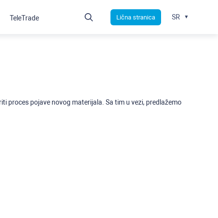
SR
Lična stranica
TeleTrade
ti proces pojave novog materijala. Sa tim u vezi, predlažemo