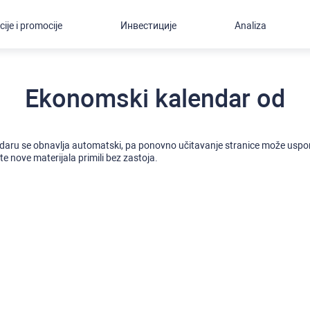
cije i promocije
Инвестиције
Analiza
Ekonomski kalendar od
daru se obnavlja automatski, pa ponovno učitavanje stranice može uspori
e nove materijala primili bez zastoja.