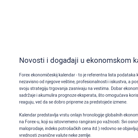
Novosti i događaji u ekonomskom k
Forex ekonomičeskij kalendar - to je referentna lista podataka
nezavisno od njegove veštine, profesionalnosti i iskustva, a po
svoju strategiju trgovanja zasnivaju na vestima. Dobar ekonom
sadržaje i akumulira prognoze eksperata, što omogućava kor
reaguju, već da se dobro pripreme za predstojeće izmene.
Kalendar predstavlja vrstu onlajn hronologije globalnih ekonoms
na Forex-u, koji su istovremeno rangirani po važnosti. Svi osnov
maloprodaje, indeks potrošačkih cena itd.) redovno se objavljuj
vrednosti zvanične valute neke zemlje.