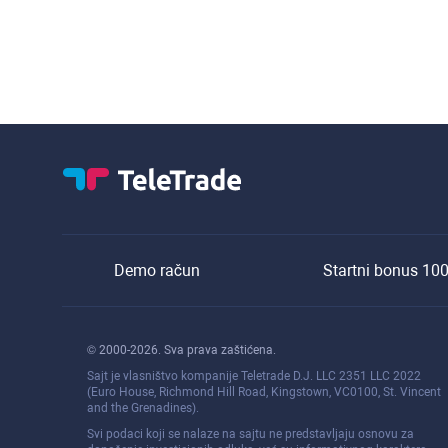
Demo račun
Startni bonus 10
© 2000-2026. Sva prava zaštićena.
Sajt je vlasništvo kompanije Teletrade D.J. LLC 2351 LLC 2022
(Euro House, Richmond Hill Road, Kingstown, VC0100, St. Vincent
and the Grenadines).
Svi podaci koji se nalaze na sajtu ne predstavljaju osnovu za