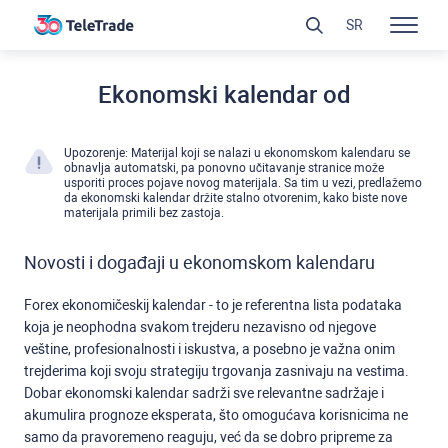
SR
Ekonomski kalendar od
Upozorenje: Materijal koji se nalazi u ekonomskom kalendaru se
obnavlja automatski, pa ponovno učitavanje stranice može
usporiti proces pojave novog materijala. Sa tim u vezi, predlažemo
da ekonomski kalendar držite stalno otvorenim, kako biste nove
materijala primili bez zastoja.
Novosti i događaji u ekonomskom kalendaru
Forex ekonomičeskij kalendar - to je referentna lista podataka
koja je neophodna svakom trejderu nezavisno od njegove
veštine, profesionalnosti i iskustva, a posebno je važna onim
trejderima koji svoju strategiju trgovanja zasnivaju na vestima.
Dobar ekonomski kalendar sadrži sve relevantne sadržaje i
akumulira prognoze eksperata, što omogućava korisnicima ne
samo da pravoremeno reaguju, već da se dobro pripreme za