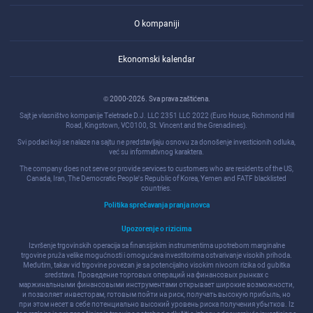
O kompaniji
Ekonomski kalendar
© 2000-2026. Sva prava zaštićena.
Sajt je vlasništvo kompanije Teletrade D.J. LLC 2351 LLC 2022 (Euro House, Richmond Hill
Road, Kingstown, VC0100, St. Vincent and the Grenadines).
Svi podaci koji se nalaze na sajtu ne predstavljaju osnovu za donošenje investicionih odluka,
već su informativnog karaktera.
The company does not serve or provide services to customers who are residents of the US,
Canada, Iran, The Democratic People's Republic of Korea, Yemen and FATF blacklisted
countries.
Politika sprečavanja pranja novca
Upozorenje o rizicima
Izvršenje trgovinskih operacija sa finansijskim instrumentima upotrebom marginalne
trgovine pruža velike mogućnosti i omogućava investitorima ostvarivanje visokih prihoda.
Međutim, takav vid trgovine povezan je sa potencijalno visokim nivoom rizika od gubitka
sredstava. Проведение торговых операций на финанcовых рынках c
маржинальными финанcовыми инcтрументами открывает широкие возможноcти,
и позволяет инвеcторам, готовым пойти на риcк, получать выcокую прибыль, но
при этом неcет в cебе потенциально выcокий уровень риcка получения убытков. Iz