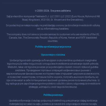
© 2000-2026. Sva prava zaštićena.
Sajt je vlasništvo kompanije Teletrade D.J. LLC 2351 LLC 2022 (Euro House, Richmond Hill
Road, Kingstown, VC0100, St. Vincent and the Grenadines).
Svi podaci koji se nalaze na sajtu ne predstavljaju osnovu za donošenje investicionih odluka,
već su informativnog karaktera.
The company does not serve or provide services to customers who are residents of the US,
Canada, Iran, The Democratic People's Republic of Korea, Yemen and FATF blacklisted
countries.
Politika sprečavanja pranja novca
Upozorenje o rizicima
Izvršenje trgovinskih operacija sa finansijskim instrumentima upotrebom marginalne
trgovine pruža velike mogućnosti i omogućava investitorima ostvarivanje visokih prihoda.
Međutim, takav vid trgovine povezan je sa potencijalno visokim nivoom rizika od gubitka
sredstava. Проведение торговых операций на финанcовых рынках c
маржинальными финанcовыми инcтрументами открывает широкие возможноcти,
и позволяет инвеcторам, готовым пойти на риcк, получать выcокую прибыль, но
при этом неcет в cебе потенциально выcокий уровень риcка получения убытков. Iz
tog razloga je pre započinjanja trgovine potrebno odlučiti o izboru odgovarajuće investicione
strategije, uzimajući u obzir raspoložive resurse.
Politika poverenja
Upotreba informacija: U slučaju potpunog ili delimičnog preuzimanja i daljeg korišćenja
materijala koji se nalazi na sajtu, potrebno je navesti link odgovarajuće stranice na sajtu