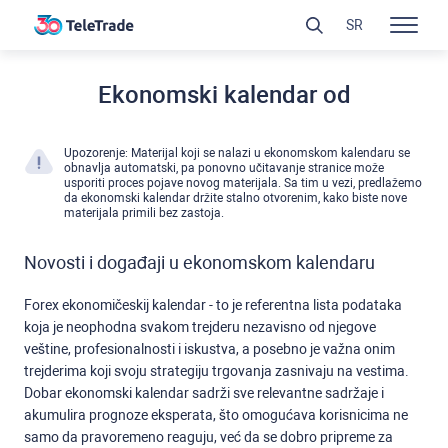
SR
Ekonomski kalendar od
Upozorenje: Materijal koji se nalazi u ekonomskom kalendaru se
obnavlja automatski, pa ponovno učitavanje stranice može
usporiti proces pojave novog materijala. Sa tim u vezi, predlažemo
da ekonomski kalendar držite stalno otvorenim, kako biste nove
materijala primili bez zastoja.
Novosti i događaji u ekonomskom kalendaru
Forex ekonomičeskij kalendar - to je referentna lista podataka
koja je neophodna svakom trejderu nezavisno od njegove
veštine, profesionalnosti i iskustva, a posebno je važna onim
trejderima koji svoju strategiju trgovanja zasnivaju na vestima.
Dobar ekonomski kalendar sadrži sve relevantne sadržaje i
akumulira prognoze eksperata, što omogućava korisnicima ne
samo da pravoremeno reaguju, već da se dobro pripreme za