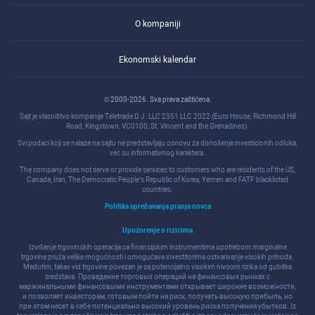
O kompaniji
Ekonomski kalendar
© 2000-2026. Sva prava zaštićena.
Sajt je vlasništvo kompanije Teletrade D.J. LLC 2351 LLC 2022 (Euro House, Richmond Hill
Road, Kingstown, VC0100, St. Vincent and the Grenadines).
Svi podaci koji se nalaze na sajtu ne predstavljaju osnovu za donošenje investicionih odluka,
već su informativnog karaktera.
The company does not serve or provide services to customers who are residents of the US,
Canada, Iran, The Democratic People's Republic of Korea, Yemen and FATF blacklisted
countries.
Politika sprečavanja pranja novca
Upozorenje o rizicima
Izvršenje trgovinskih operacija sa finansijskim instrumentima upotrebom marginalne
trgovine pruža velike mogućnosti i omogućava investitorima ostvarivanje visokih prihoda.
Međutim, takav vid trgovine povezan je sa potencijalno visokim nivoom rizika od gubitka
sredstava. Проведение торговых операций на финанcовых рынках c
маржинальными финанcовыми инcтрументами открывает широкие возможноcти,
и позволяет инвеcторам, готовым пойти на риcк, получать выcокую прибыль, но
при этом неcет в cебе потенциально выcокий уровень риcка получения убытков. Iz