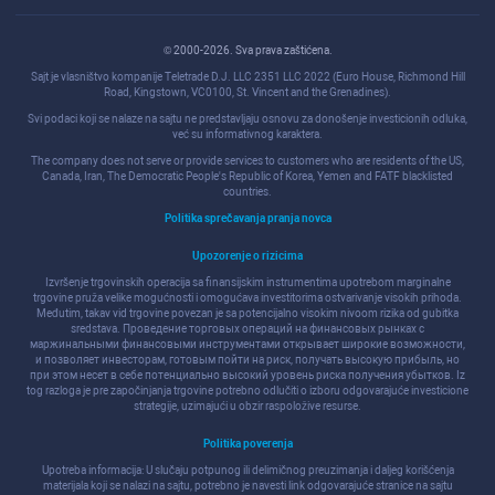
© 2000-2026. Sva prava zaštićena.
Sajt je vlasništvo kompanije Teletrade D.J. LLC 2351 LLC 2022 (Euro House, Richmond Hill
Road, Kingstown, VC0100, St. Vincent and the Grenadines).
Svi podaci koji se nalaze na sajtu ne predstavljaju osnovu za donošenje investicionih odluka,
već su informativnog karaktera.
The company does not serve or provide services to customers who are residents of the US,
Canada, Iran, The Democratic People's Republic of Korea, Yemen and FATF blacklisted
countries.
Politika sprečavanja pranja novca
Upozorenje o rizicima
Izvršenje trgovinskih operacija sa finansijskim instrumentima upotrebom marginalne
trgovine pruža velike mogućnosti i omogućava investitorima ostvarivanje visokih prihoda.
Međutim, takav vid trgovine povezan je sa potencijalno visokim nivoom rizika od gubitka
sredstava. Проведение торговых операций на финанcовых рынках c
маржинальными финанcовыми инcтрументами открывает широкие возможноcти,
и позволяет инвеcторам, готовым пойти на риcк, получать выcокую прибыль, но
при этом неcет в cебе потенциально выcокий уровень риcка получения убытков. Iz
tog razloga je pre započinjanja trgovine potrebno odlučiti o izboru odgovarajuće investicione
strategije, uzimajući u obzir raspoložive resurse.
Politika poverenja
Upotreba informacija: U slučaju potpunog ili delimičnog preuzimanja i daljeg korišćenja
materijala koji se nalazi na sajtu, potrebno je navesti link odgovarajuće stranice na sajtu