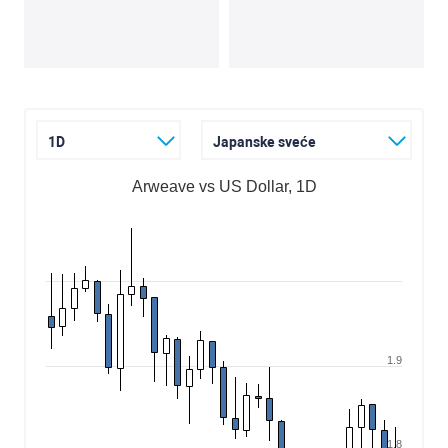
1D
Japanske sveće
Arweave vs US Dollar, 1D
1.9
1.8