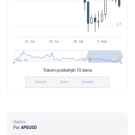
1.7
12. Jul
19. Jul
26. Jul
2. Aug
May '26
Jul '26
Tokom poslednjih 10 dana
Datum
Kurs
Izmene
Sledeća
Par
APEUSD