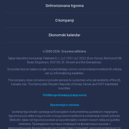
Sinhronizovana trgovina
O kompaniji
Ekonomski kalendar
© 2000-2026. Sva prava zaštićena.
Sajt je vlasništvo kompanije Teletrade D.J. LLC 2351 LLC 2022 (Euro House, Richmond Hill
Road, Kingstown, VC0100, St. Vincent and the Grenadines).
Svi podaci koji se nalaze na sajtu ne predstavljaju osnovu za donošenje investicionih odluka,
već su informativnog karaktera.
The company does not serve or provide services to customers who are residents of the US,
Canada, Iran, The Democratic People's Republic of Korea, Yemen and FATF blacklisted
countries.
Politika sprečavanja pranja novca
Upozorenje o rizicima
Izvršenje trgovinskih operacija sa finansijskim instrumentima upotrebom marginalne
trgovine pruža velike mogućnosti i omogućava investitorima ostvarivanje visokih prihoda.
Međutim, takav vid trgovine povezan je sa potencijalno visokim nivoom rizika od gubitka
sredstava. Проведение торговых операций на финанcовых рынках c
маржинальными финанcовыми инcтрументами открывает широкие возможноcти,