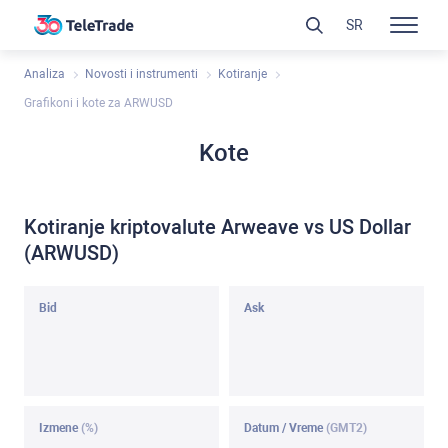
SR
Analiza
Novosti i instrumenti
Kotiranje
Grafikoni i kote za ARWUSD
Kote
Kotiranje kriptovalute Arweave vs US Dollar
(ARWUSD)
Bid
Ask
Izmene
(%)
Datum / Vreme
(GMT2)