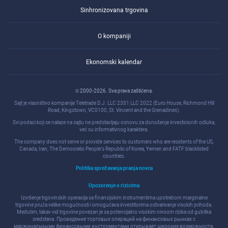
Sinhronizovana trgovina
O kompaniji
Ekonomski kalendar
© 2000-2026. Sva prava zaštićena.
Sajt je vlasništvo kompanije Teletrade D.J. LLC 2351 LLC 2022 (Euro House, Richmond Hill
Road, Kingstown, VC0100, St. Vincent and the Grenadines).
Svi podaci koji se nalaze na sajtu ne predstavljaju osnovu za donošenje investicionih odluka,
već su informativnog karaktera.
The company does not serve or provide services to customers who are residents of the US,
Canada, Iran, The Democratic People's Republic of Korea, Yemen and FATF blacklisted
countries.
Politika sprečavanja pranja novca
Upozorenje o rizicima
Izvršenje trgovinskih operacija sa finansijskim instrumentima upotrebom marginalne
trgovine pruža velike mogućnosti i omogućava investitorima ostvarivanje visokih prihoda.
Međutim, takav vid trgovine povezan je sa potencijalno visokim nivoom rizika od gubitka
sredstava. Проведение торговых операций на финанcовых рынках c
маржинальными финанcовыми инcтрументами открывает широкие возможноcти,