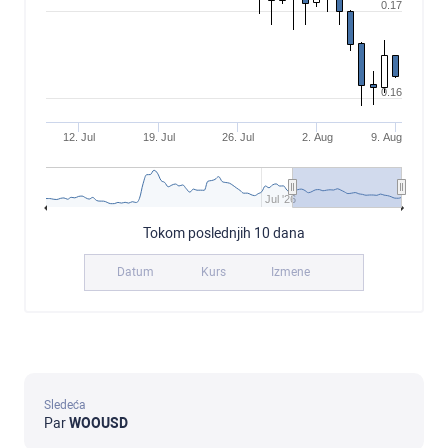
0.17
0.16
12. Jul
19. Jul
26. Jul
2. Aug
9. Aug
Jul '26
Tokom poslednjih 10 dana
Datum
Kurs
Izmene
Sledeća
Par
WOOUSD