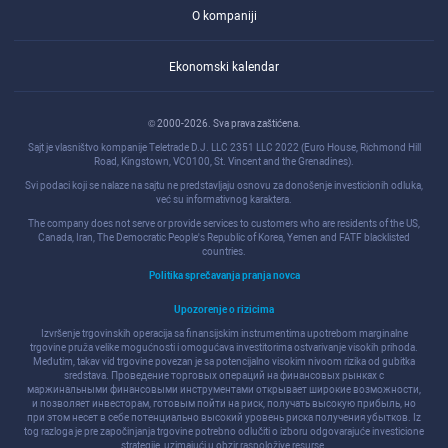
O kompaniji
Ekonomski kalendar
© 2000-2026. Sva prava zaštićena.
Sajt je vlasništvo kompanije Teletrade D.J. LLC 2351 LLC 2022 (Euro House, Richmond Hill
Road, Kingstown, VC0100, St. Vincent and the Grenadines).
Svi podaci koji se nalaze na sajtu ne predstavljaju osnovu za donošenje investicionih odluka,
već su informativnog karaktera.
The company does not serve or provide services to customers who are residents of the US,
Canada, Iran, The Democratic People's Republic of Korea, Yemen and FATF blacklisted
countries.
Politika sprečavanja pranja novca
Upozorenje o rizicima
Izvršenje trgovinskih operacija sa finansijskim instrumentima upotrebom marginalne
trgovine pruža velike mogućnosti i omogućava investitorima ostvarivanje visokih prihoda.
Međutim, takav vid trgovine povezan je sa potencijalno visokim nivoom rizika od gubitka
sredstava. Проведение торговых операций на финанcовых рынках c
маржинальными финанcовыми инcтрументами открывает широкие возможноcти,
и позволяет инвеcторам, готовым пойти на риcк, получать выcокую прибыль, но
при этом неcет в cебе потенциально выcокий уровень риcка получения убытков. Iz
tog razloga je pre započinjanja trgovine potrebno odlučiti o izboru odgovarajuće investicione
strategije, uzimajući u obzir raspoložive resurse.