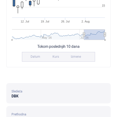
15
12. Jul
19. Jul
26. Jul
2. Aug
May '26
Jul '26
Tokom poslednjih 10 dana
Datum
Kurs
Izmene
Sledeća
DBK
Prethodna