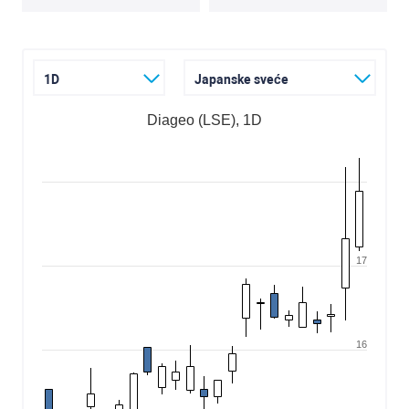
1D
Japanske sveće
Diageo (LSE), 1D
17
16