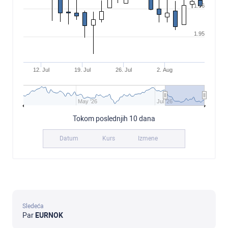
1.96
1.95
12. Jul
19. Jul
26. Jul
2. Aug
May '26
Jul '26
Tokom poslednjih 10 dana
Datum
Kurs
Izmene
Sledeća
Par
EURNOK