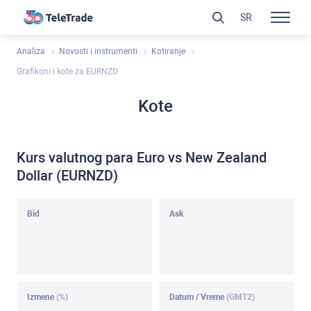
SR
Analiza
Novosti i instrumenti
Kotiranje
Grafikoni i kote za EURNZD
Kote
Kurs valutnog para Euro vs New Zealand
Dollar (EURNZD)
Bid
Ask
Izmene
(%)
Datum / Vreme
(GMT2)