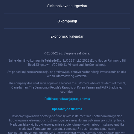
Sinhronizovana trgovina
O kompaniji
Ekonomski kalendar
© 2000-2026. Sva prava zaštićena.
Sajt je vlasništvo kompanije Teletrade D.J. LLC 2351 LLC 2022 (Euro House, Richmond Hill
Road, Kingstown, VC0100, St. Vincent and the Grenadines).
Svi podaci koji se nalaze na sajtu ne predstavljaju osnovu za donošenje investicionih odluka,
već su informativnog karaktera.
The company does not serve or provide services to customers who are residents of the US,
Canada, Iran, The Democratic People's Republic of Korea, Yemen and FATF blacklisted
countries.
Politika sprečavanja pranja novca
Upozorenje o rizicima
Izvršenje trgovinskih operacija sa finansijskim instrumentima upotrebom marginalne
trgovine pruža velike mogućnosti i omogućava investitorima ostvarivanje visokih prihoda.
Međutim, takav vid trgovine povezan je sa potencijalno visokim nivoom rizika od gubitka
sredstava. Проведение торговых операций на финанcовых рынках c
маржинальными финанcовыми инcтрументами открывает широкие возможноcти,