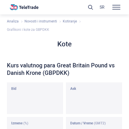
SR
Analiza
Novosti i instrumenti
Kotiranje
Grafikoni i kote za GBPDKK
Kote
Kurs valutnog para Great Britain Pound vs
Danish Krone (GBPDKK)
Bid
Ask
Izmene
(%)
Datum / Vreme
(GMT2)