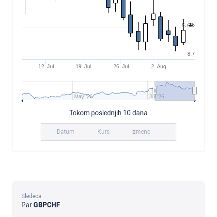
8.725
8.7
12. Jul
19. Jul
26. Jul
2. Aug
May '26
Jul '26
Tokom poslednjih 10 dana
Datum
Kurs
Izmene
Sledeća
Par
GBPCHF