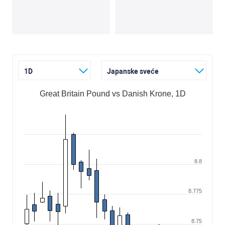
1D
Japanske sveće
Great Britain Pound vs Danish Krone, 1D
8.8
8.775
8.75