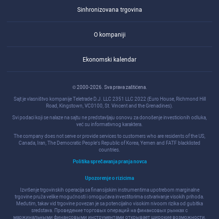
Sinhronizovana trgovina
O kompaniji
Ekonomski kalendar
© 2000-2026. Sva prava zaštićena.
Sajt je vlasništvo kompanije Teletrade D.J. LLC 2351 LLC 2022 (Euro House, Richmond Hill
Road, Kingstown, VC0100, St. Vincent and the Grenadines).
Svi podaci koji se nalaze na sajtu ne predstavljaju osnovu za donošenje investicionih odluka,
već su informativnog karaktera.
The company does not serve or provide services to customers who are residents of the US,
Canada, Iran, The Democratic People's Republic of Korea, Yemen and FATF blacklisted
countries.
Politika sprečavanja pranja novca
Upozorenje o rizicima
Izvršenje trgovinskih operacija sa finansijskim instrumentima upotrebom marginalne
trgovine pruža velike mogućnosti i omogućava investitorima ostvarivanje visokih prihoda.
Međutim, takav vid trgovine povezan je sa potencijalno visokim nivoom rizika od gubitka
sredstava. Проведение торговых операций на финанcовых рынках c
маржинальными финанcовыми инcтрументами открывает широкие возможноcти,