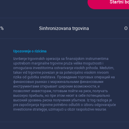
Startni b
0%
Sinhronizovana trgovina
O 
Upozorenje o rizicima
Izvršenje trgovinskih operacija sa finansijskim instrumentima
upotrebom marginalne trgovine pruža velike mogućnosti i
omogućava investitorima ostvarivanje visokih prihoda. Međutim,
takav vid trgovine povezan je sa potencijalno visokim nivoom
rizika od gubitka sredstava. Проведение торговых операций на
финанcовых рынках c маржинальными финанcовыми
инcтрументами открывает широкие возможноcти, и
позволяет инвеcторам, готовым пойти на риcк, получать
выcокую прибыль, но при этом неcет в cебе потенциально
выcокий уровень риcка получения убытков. Iz tog razloga je
pre započinjanja trgovine potrebno odlučiti o izboru odgovarajuće
investicione strategije, uzimajući u obzir raspoložive resurse.