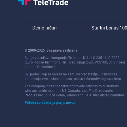
Demo račun
Startni bonus 10
© 2000-2026. Sva prava zaštićena.
Sajt je vlasništvo kompanije Teletrade D.J. LLC 2351 LLC 2022
(Euro House, Richmond Hill Road, Kingstown, VC0100, St. Vincent
and the Grenadines).
Svi podaci koji se nalaze na sajtu ne predstavljaju osnovu za
donošenje investicionih odluka, već su informativnog karaktera.
The company does not serve or provide services to customers
who are residents of the US, Canada, Iran, The Democratic
People's Republic of Korea, Yemen and FATF blacklisted countries.
Politika sprečavanja pranja novca