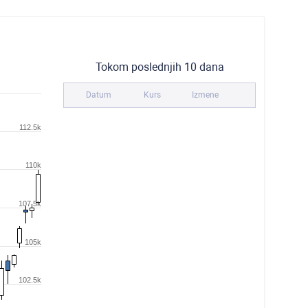
Tokom poslednjih 10 dana
Datum
Kurs
Izmene
112.5k
110k
107.5k
105k
102.5k