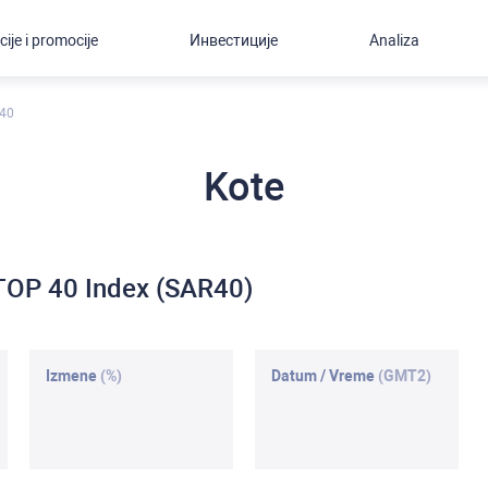
cije i promocije
Инвестиције
Analiza
R40
Kote
 TOP 40 Index (SAR40)
Izmene
(%)
Datum / Vreme
(GMT2)