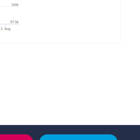
100k
97.5k
2. Aug