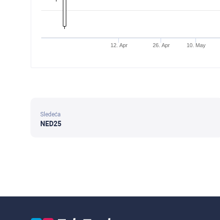
12. Apr
26. Apr
10. May
Sledeća
NED25