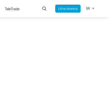
SR
Lična stranica
TeleTrade