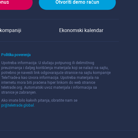
onus
Otvoriti demo račun
kompaniji
Ekonomski kalendar
Politika poverenja
Upotreba informacija: U slučaju potpunog ili delimičnog
preuzimanja i daljeg korišćenja materijala koji se nalazi na sajtu,
potrebno je navesti link odgovarajuće stranice na sajtu kompanije
TeleTrade-a kao izvora informacija. Upotreba materijala na
internetu mora biti praćena hiper linkom do web stranice
teletrade.org. Automatski uvoz materijala i informacija sa
stranice je zabranjen.
Ako imate bilo kakvih pitanja, obratite nam se
pr@teletrade.global
.