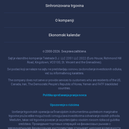
Sinhronizovana trgovina
O kompaniji
Ekonomski kalendar
© 2000-2026. Sva prava zaštićena.
Sajt je vlasništvo kompanije Teletrade D.J. LLC 2351 LLC 2022 (Euro House, Richmond Hill
Road, Kingstown, VC0100, St. Vincent and the Grenadines).
Svi podaci koji se nalaze na sajtu ne predstavljaju osnovu za donošenje investicionih odluka,
već su informativnog karaktera.
The company does not serve or provide services to customers who are residents of the US,
Canada, Iran, The Democratic People's Republic of Korea, Yemen and FATF blacklisted
countries.
Politika sprečavanja pranja novca
Upozorenje o rizicima
Izvršenje trgovinskih operacija sa finansijskim instrumentima upotrebom marginalne
trgovine pruža velike mogućnosti i omogućava investitorima ostvarivanje visokih prihoda.
Međutim, takav vid trgovine povezan je sa potencijalno visokim nivoom rizika od gubitka
sredstava. Проведение торговых операций на финанcовых рынках c
маржинальными финанcовыми инcтрументами открывает широкие возможноcти,