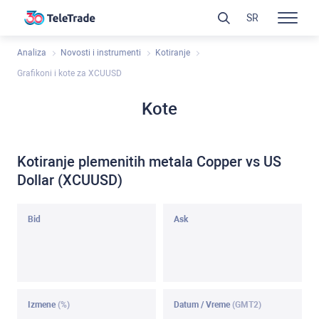
SR
Analiza
Novosti i instrumenti
Kotiranje
Grafikoni i kote za XCUUSD
Kote
Kotiranje plemenitih metala Copper vs US
Dollar (XCUUSD)
Bid
Ask
Izmene
(%)
Datum / Vreme
(GMT2)