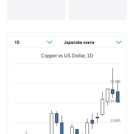
1D
Japanske sveće
Copper vs US Dollar, 1D
14 200
14 000
13 800