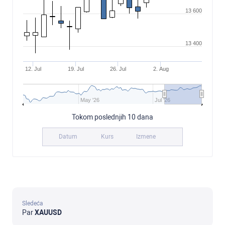
13 600
13 400
12. Jul
19. Jul
26. Jul
2. Aug
May '26
Jul '26
Tokom poslednjih 10 dana
Datum
Kurs
Izmene
Sledeća
Par
XAUUSD