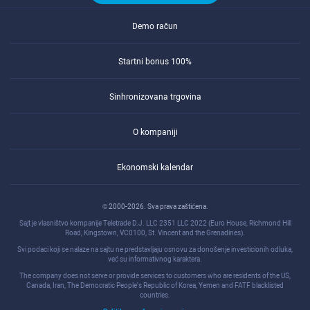
Demo račun
Startni bonus 100%
Sinhronizovana trgovina
O kompaniji
Ekonomski kalendar
© 2000-2026. Sva prava zaštićena.
Sajt je vlasništvo kompanije Teletrade D.J. LLC 2351 LLC 2022 (Euro House, Richmond Hill
Road, Kingstown, VC0100, St. Vincent and the Grenadines).
Svi podaci koji se nalaze na sajtu ne predstavljaju osnovu za donošenje investicionih odluka,
već su informativnog karaktera.
The company does not serve or provide services to customers who are residents of the US,
Canada, Iran, The Democratic People's Republic of Korea, Yemen and FATF blacklisted
countries.