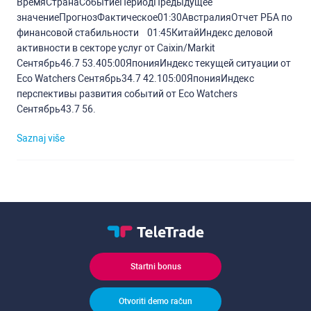
ВремяСтранаСобытиеПериодПредыдущее
значениеПрогнозФактическое01:30АвстралияОтчет РБА по
финансовой стабильности 01:45КитайИндекс деловой
активности в секторе услуг от Caixin/Markit
Сентябрь46.7 53.405:00ЯпонияИндекс текущей ситуации от
Eco Watchers Сентябрь34.7 42.105:00ЯпонияИндекс
перспективы развития событий от Eco Watchers
Сентябрь43.7 56.
Saznaj više
Startni bonus
Otvoriti demo račun